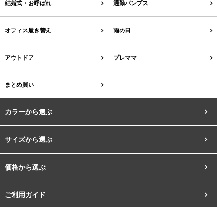
結婚式・お呼ばれ
通勤パンプス
ゴールド
シルバー
クリア
オフィス履き替え
雨の日
サイズから選ぶ
アウトドア
プレママ
21.0cm
21.5cm
まとめ買い
22.0cm
22.5cm
カラーから選ぶ
23.0cm
23.5cm
サイズから選ぶ
24.0cm
24.5cm
ブラック
ホワイト
ベージュ
グレー
ブラウン
レッド
価格から選ぶ
25.0cm
25.5cm
ご利用ガイド
ピンク
オレンジ
イエロー
グリーン
ブルー
パープル
26.0cm
26.5cm