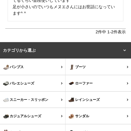
てるくらい普段使いしています

tutumo -つつも-
flune -フリューン-
足が小さいのでいつもメヌエさんにはお世話になってい
ます^ ^
kalie. -カリエ-
converse -コンバース-
2
件中
1
-
2
件表示
moz -モズ-
カテゴリから選ぶ
人気シリーズから選ぶ
パンプス
ブーツ
エアスイートパンプス
幅広4E対応フリーリー
バレエシューズ
ローファー
ふわカルシリーズ
極やわシリーズ
スニーカー・スリッポン
レインシューズ
整うシリーズ
日本製
カジュアルシューズ
サンダル
シーンから選ぶ