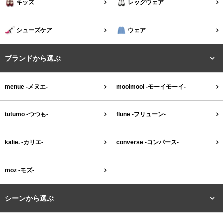
キッズ
レッグウェア
結婚式・お呼ばれ
通勤パンプス
シューズケア
ウェア
お葬式・葬儀
オフィス履き替え
ブランドから選ぶ
リクルート・就活
雨の日
menue -メヌエ-
mooimooi -モーイモーイ-
旅行
プレママ
tutumo -つつも-
flune -フリューン-
カラーから選ぶ
kalie. -カリエ-
converse -コンバース-
ブラック
ホワイト
ベージュ
グレー
ブラウン
レッド
moz -モズ-
シーンから選ぶ
ピンク
オレンジ
イエロー
グリーン
ブルー
パープル