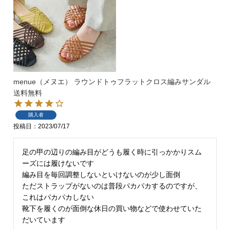
menue（メヌエ） ラウンドトゥフラットクロス編みサンダル
マイページメニュー
送料無料
購入者
マイページ
注文履歴
投稿日
2023/07/17
お気に入り
クーポン
足の甲の辺りの編み目がどうも履く時に引っかかりスム
ーズには履けないです

編み目を毎回調整しないといけないのが少し面倒

アイテムカテゴリから選ぶ
ただストラップがないのは普段パカパカするのですが、
これはパカパカしない

パンプス
ブーツ
靴下を履くのが面倒な休日の買い物などで使わせていた
だいています