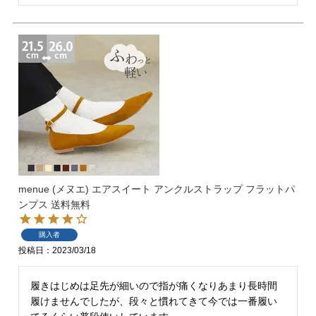
バレエシューズ
ローファー レディース
スニーカー・スリッポン
レインシューズ
カジュアルシューズ
モカシン
サンダル
キッズ
シューズケア
ウェア
menue (メヌエ) エアスイート アンクルストラップ フラットパ
セール会場
ンプス 送料無料
購入者
ブランドから選ぶ
投稿日
2023/03/18
menue -メヌエ-
mooimooi -モーイモーイ-
履きはじめは足先が細いので指が痛くなりあまり長時間
履けませんでしたが、段々と慣れてきて今では一番履い