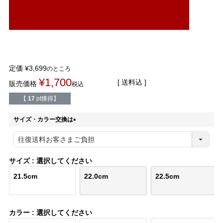
結婚式・お呼ばれ
通勤パンプス
お葬式・葬儀
オフィス履き替え
リクルート・就活
雨の日
定価
¥
3,699
のところ
¥
1,700
送料込
販売価格
税込
旅行
プレママ
【
17
pt獲得】
カラーから選ぶ
サイズ・カラー交換は
(
必
須
)
サイズ
選択してください
ブラック
ホワイト
ベージュ
グレー
ブラウン
レッド
21.5cm
22.0cm
22.5cm
ピンク
オレンジ
イエロー
グリーン
ブルー
パープル
カラー
選択してください