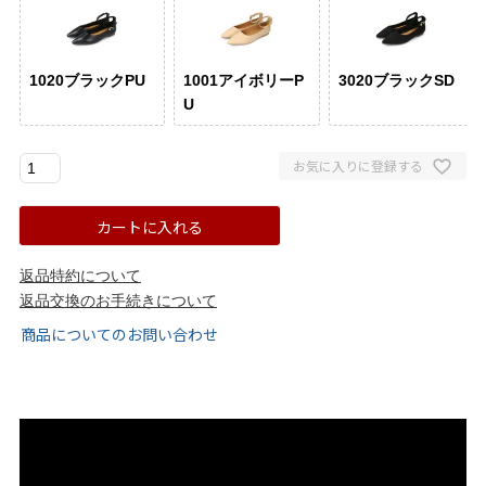
ゴールド
シルバー
クリア
1020ブラックPU
1001アイボリーP
3020ブラックSD
サイズから選ぶ
U
21.0cm
21.5cm
お気に入りに登録する
22.0cm
22.5cm
カートに入れる
23.0cm
23.5cm
返品特約について
返品交換のお手続きについて
商品についてのお問い合わせ
24.0cm
24.5cm
25.0cm
25.5cm
26.0cm
26.5cm