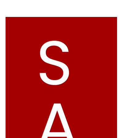
バレエシューズ
ローファー レディース
スニーカー・スリッポン
レインシューズ
S
カジュアルシューズ
モカシン
サンダル
キッズ
シューズケア
ウェア
A
セール会場
ブランドから選ぶ
menue -メヌエ-
mooimooi -モーイモーイ-