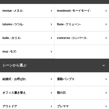
tutumo -つつも-
flune -フリューン-
menue -メヌエ-
mooimooi -モーイモーイ-
kalie. -カリエ-
converse -コンバース-
tutumo -つつも-
flune -フリューン-
moz -モズ-
kalie. -カリエ-
converse -コンバース-
人気シリーズから選ぶ
moz -モズ-
エアスイートパンプス
幅広4E対応フリーリー
シーンから選ぶ
ふわカルシリーズ
極やわシリーズ
結婚式・お呼ばれ
通勤パンプス
整うシリーズ
日本製
オフィス履き替え
雨の日
シーンから選ぶ
アウトドア
プレママ