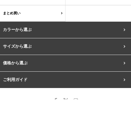
結婚式・お呼ばれ
通勤パンプス
まとめ買い
お葬式・葬儀
オフィス履き替え
カラーから選ぶ
リクルート・就活
雨の日
サイズから選ぶ
旅行
プレママ
ブラック
ホワイト
ベージュ
グレー
ブラウン
レッド
価格から選ぶ
カラーから選ぶ
ご利用ガイド
ピンク
オレンジ
イエロー
グリーン
ブルー
パープル
ブラック
ホワイト
ベージュ
グレー
ブラウン
レッド
ゴールド
シルバー
クリア
Copyright© 2019 株式会社Welleg.All rights reserved.
ピンク
オレンジ
イエロー
グリーン
ブルー
パープル
【掲載記事・写真・イラストなどの無断複写・転載等を禁じます。】