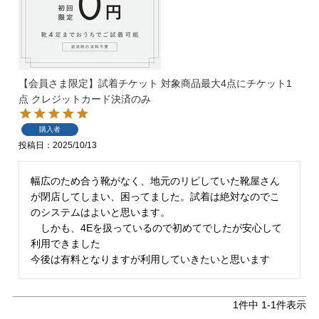
【会員さま限定】試着チケット 対象商品最大4点にチケット1
点 クレジットカード決済のみ
マイページメニュー
購入者
投稿日
2025/10/13
マイページ
注文履歴
幅広のため合う靴がなく、地元のリピしていた靴屋さん
が閉店してしまい、困ってました。試着は絶対なのでこ
お気に入り
クーポン
のシステムはよいと思います。

　しかも、4Eを扱っているので初めてでしたが安心して
アイテムカテゴリから選ぶ
利用できました

今後は有料となりますが利用していきたいと思います
パンプス
ブーツ
1
件中
1
-
1
件表示