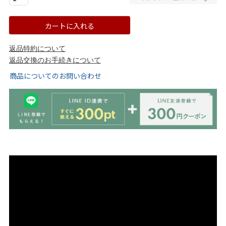
tutumo -つつも-
flune -フリューン-
カートに入れる
kalie. -カリエ-
converse -コンバース-
返品特約について
返品交換のお手続きについて
moz -モズ-
商品についてのお問い合わせ
人気シリーズから選ぶ
エアスイートパンプス
幅広4E対応フリーリー
ふわカルシリーズ
極やわシリーズ
整うシリーズ
日本製
シーンから選ぶ