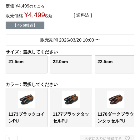
バレエシューズ
ローファー レディース
定価
¥
4,499
のところ
¥
4,499
送料込
販売価格
税込
スニーカー・スリッポン
レインシューズ
【
45
pt獲得】
カジュアルシューズ
モカシン
販売期間
〜
2026/03/20 10:00
サイズ
選択してください
サンダル
キッズ
21.5cm
22.0cm
22.5cm
シューズケア
ウェア
カラー
選択してください
セール会場
ブランドから選ぶ
1173ブラックコイ
1177ブラックタッ
1178ダークブラウ
ンPU
セルPU
ンタッセルPU
menue -メヌエ-
mooimooi -モーイモーイ-
お気に入りに登録する