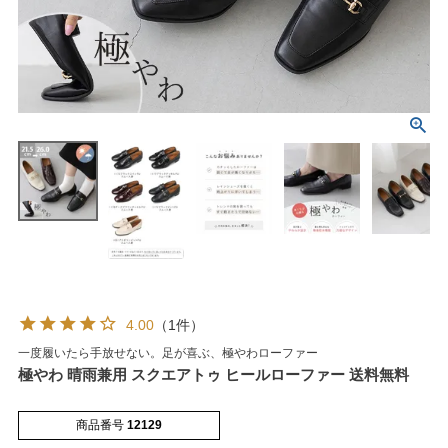
マイページメニュー
マイページ
注文履歴
お気に入り
クーポン
4.00
（1件）
アイテムカテゴリから選ぶ
一度履いたら手放せない。足が喜ぶ、極やわローファー
極やわ 晴雨兼用 スクエアトゥ ヒールローファー 送料無料
パンプス
ブーツ
商品番号
12129