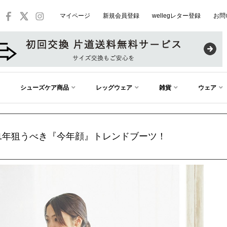
マイページ
新規会員登録
wellegレター登録
お問
シューズケア商品
レッグウェア
雑貨
ウェア
21年狙うべき『今年顔』トレンドブーツ！