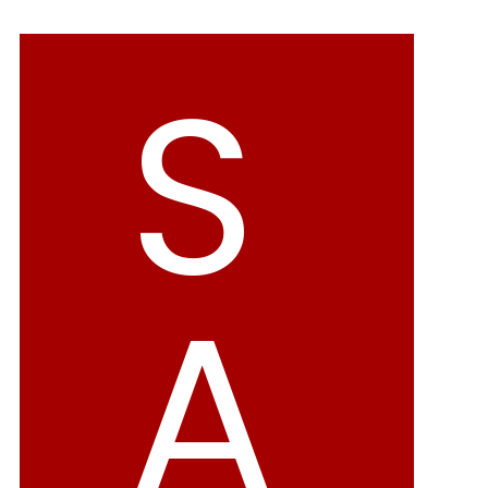
バレエシューズ
ローファー レディース
S
スニーカー・スリッポン
レインシューズ
カジュアルシューズ
モカシン
サンダル
キッズ
シューズケア
ウェア
A
セール会場
ブランドから選ぶ
menue -メヌエ-
mooimooi -モーイモーイ-