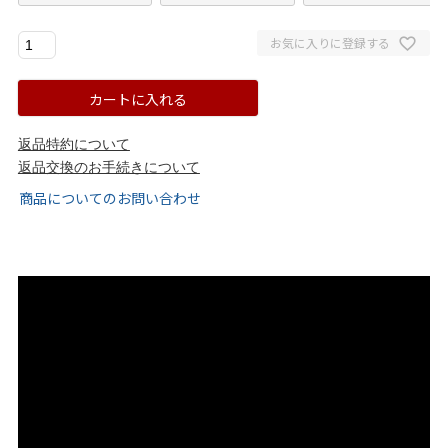
ゴールド
シルバー
クリア
お気に入りに登録する
サイズから選ぶ
カートに入れる
21.0cm
21.5cm
返品特約について
返品交換のお手続きについて
22.0cm
22.5cm
商品についてのお問い合わせ
23.0cm
23.5cm
24.0cm
24.5cm
25.0cm
25.5cm
26.0cm
26.5cm