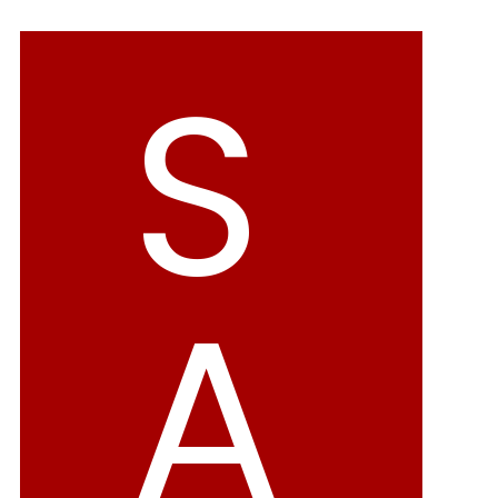
バレエシューズ
ローファー レディース
S
スニーカー・スリッポン
レインシューズ
カジュアルシューズ
モカシン
サンダル
キッズ
シューズケア
ウェア
A
セール会場
ブランドから選ぶ
menue -メヌエ-
mooimooi -モーイモーイ-