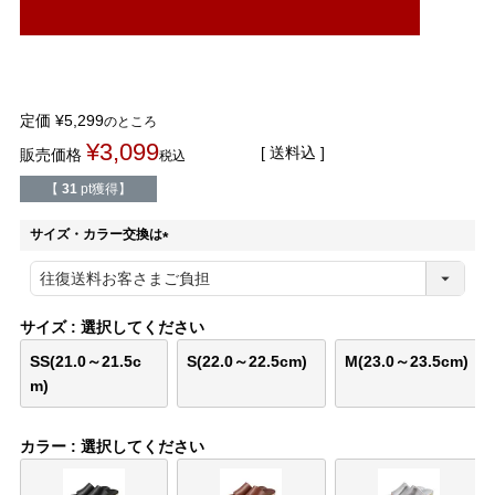
結婚式・お呼ばれ
通勤パンプス
お葬式・葬儀
オフィス履き替え
定価
¥
5,299
のところ
リクルート・就活
雨の日
¥
3,099
送料込
販売価格
税込
【
31
pt獲得】
旅行
プレママ
サイズ・カラー交換は
カラーから選ぶ
(
必
須
)
サイズ
選択してください
SS(21.0～21.5c
S(22.0～22.5cm)
M(23.0～23.5cm)
ブラック
ホワイト
ベージュ
グレー
ブラウン
レッド
m)
カラー
選択してください
ピンク
オレンジ
イエロー
グリーン
ブルー
パープル