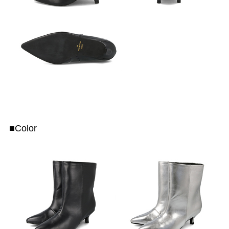
■Color