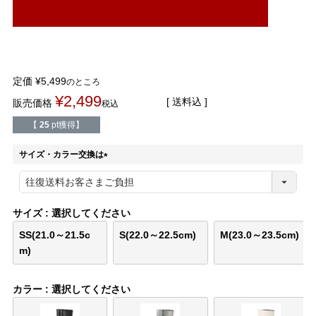
結婚式・お呼ばれ
通勤パンプス
お葬式・葬儀
オフィス履き替え
定価
¥
5,499
のところ
リクルート・就活
雨の日
¥
2,499
送料込
販売価格
税込
旅行
プレママ
【
25
pt獲得】
サイズ・カラー交換は
カラーから選ぶ
(
必
須
)
サイズ
選択してください
SS(21.0～21.5c
S(22.0～22.5cm)
M(23.0～23.5cm)
ブラック
ホワイト
ベージュ
グレー
ブラウン
レッド
m)
ピンク
オレンジ
イエロー
グリーン
ブルー
パープル
カラー
選択してください