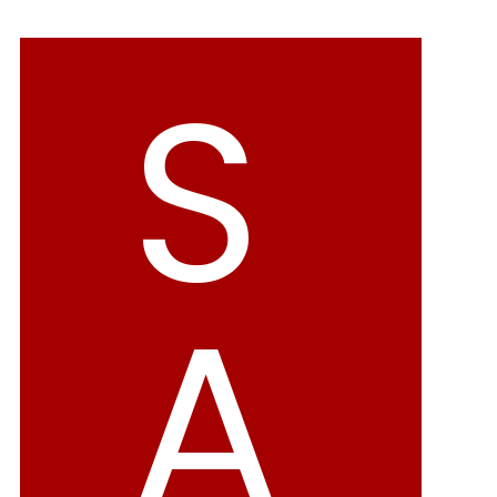
バレエシューズ
ローファー レディース
S
スニーカー・スリッポン
レインシューズ
カジュアルシューズ
モカシン
サンダル
キッズ
シューズケア
ウェア
A
セール会場
ブランドから選ぶ
menue -メヌエ-
mooimooi -モーイモーイ-