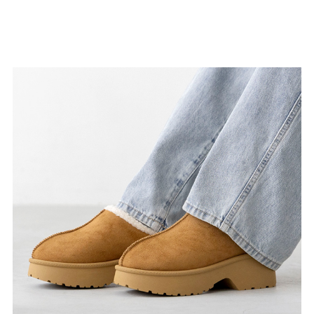
結婚式・お呼ばれ
通勤パンプス
お葬式・葬儀
オフィス履き替え
リクルート・就活
雨の日
旅行
プレママ
カラーから選ぶ
ブラック
ホワイト
ベージュ
グレー
ブラウン
レッド
ピンク
オレンジ
イエロー
グリーン
ブルー
パープル