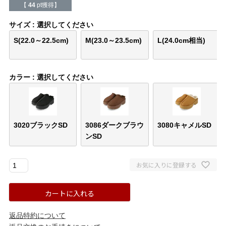
バレエシューズ
ローファー レディース
【
44
pt獲得】
サイズ
選択してください
スニーカー・スリッポン
レインシューズ
S(22.0～22.5cm)
M(23.0～23.5cm)
L(24.0cm相当)
カジュアルシューズ
モカシン
カラー
選択してください
サンダル
キッズ
シューズケア
ウェア
3020ブラックSD
3086ダークブラウ
3080キャメルSD
ンSD
セール会場
お気に入りに登録する
ブランドから選ぶ
カートに入れる
menue -メヌエ-
mooimooi -モーイモーイ-
返品特約について