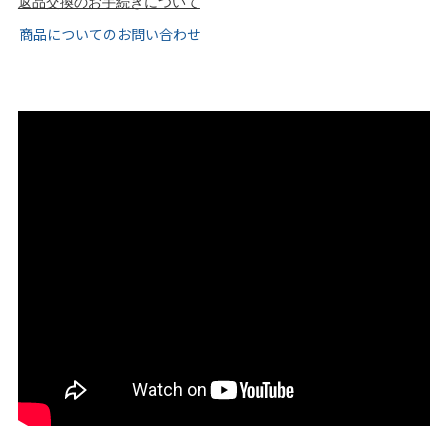
返品交換のお手続きについて
tutumo -つつも-
flune -フリューン-
商品についてのお問い合わせ
kalie. -カリエ-
converse -コンバース-
moz -モズ-
人気シリーズから選ぶ
エアスイートパンプス
幅広4E対応フリーリー
ふわカルシリーズ
極やわシリーズ
整うシリーズ
日本製
シーンから選ぶ