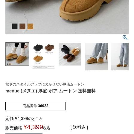
マイページメニュー
マイページ
注文履歴
秋冬のスタイルアップに欠かせない厚底ムートン
お気に入り
クーポン
menue (メヌエ) 厚底 ボア ムートン 送料無料
アイテムカテゴリから選ぶ
商品番号
36022
定価
¥
4,399
のところ
パンプス
ブーツ
¥
4,399
送料込
販売価格
税込