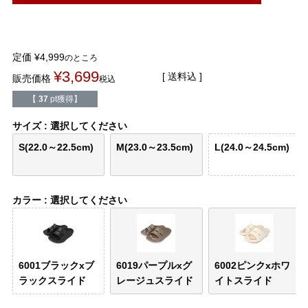
結婚式・お呼ばれ
通勤パンプス
お葬式・葬儀
オフィス履き替え
定価
¥
4,999
のところ
¥
3,699
送料込
販売価格
税込
リクルート・就活
雨の日
【
37
pt獲得】
旅行
プレママ
サイズ
選択してください
S(22.0～22.5cm)
M(23.0～23.5cm)
L(24.0～24.5cm)
カラーから選ぶ
カラー
選択してください
ブラック
ホワイト
ベージュ
グレー
ブラウン
レッド
6001ブラックxブ
6019パープルxグ
6002ピンクxホワ
ピンク
オレンジ
イエロー
グリーン
ブルー
パープル
ラックスライド
レージュスライド
イトスライド