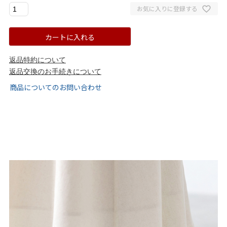
お気に入りに登録する
ゴールド
シルバー
クリア
カートに入れる
サイズから選ぶ
返品特約について
21.0cm
21.5cm
返品交換のお手続きについて
商品についてのお問い合わせ
22.0cm
22.5cm
23.0cm
23.5cm
24.0cm
24.5cm
25.0cm
25.5cm
26.0cm
26.5cm