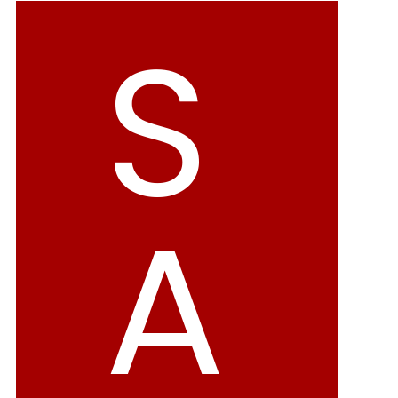
バレエシューズ
ローファー レディース
S
スニーカー・スリッポン
レインシューズ
カジュアルシューズ
モカシン
サンダル
キッズ
A
シューズケア
ウェア
セール会場
ブランドから選ぶ
menue -メヌエ-
mooimooi -モーイモーイ-