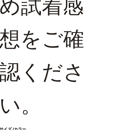
め試着感
想をご確
認くださ
い。
サイズ
カラー