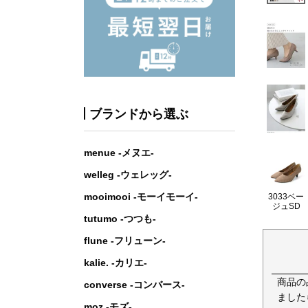
ブランドから選ぶ
menue -メヌエ-
welleg -ウェレッグ-
mooimooi -モーイモーイ-
3033ベー
ジュSD
tutumo -つつも-
flune -フリューン-
kalie. -カリエ-
商品の
converse -コンバース-
ました
moz -モズ-