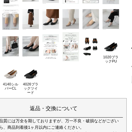
1020ブラ
ックPU
4140シル
4026ブラ
バーCL
ックツイ
ード
返品・交換について
品質には万全を期しておりますが、万一不良・破損などがござい
ら、商品到着後1ヶ月以内にご連絡ください。