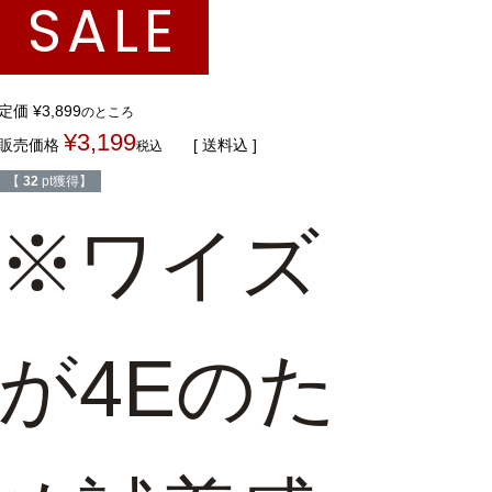
SALE
定価
¥
3,899
のところ
¥
3,199
販売価格
送料込
税込
【
32
pt獲得】
※ワイズ
が4Eのた