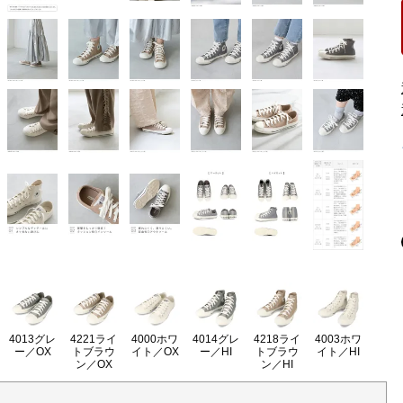
4013グレ
4221ライ
4000ホワ
4014グレ
4218ライ
4003ホワ
ー／OX
トブラウ
イト／OX
ー／HI
トブラウ
イト／HI
ン／OX
ン／HI