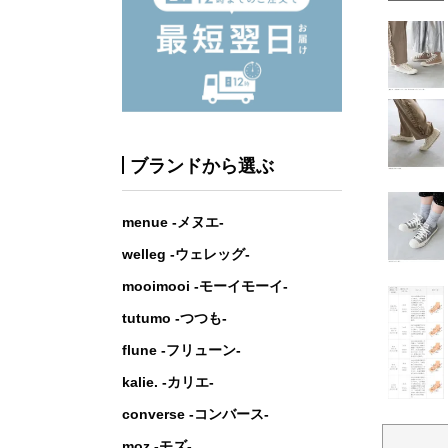
ブランドから選ぶ
menue -メヌエ-
welleg -ウェレッグ-
mooimooi -モーイモーイ-
tutumo -つつも-
flune -フリューン-
kalie. -カリエ-
converse -コンバース-
moz -モズ-