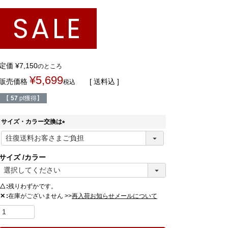
SALE
定価
¥
7,150
のところ
¥
5,699
販売価格
送料込
税込
【
57
pt獲得】
サイズ・カラー交換は
(
必
須
サイズ
カラー
)
△
残りわずかです。
在庫がございません >>
✕
再入荷お知らせメールについて