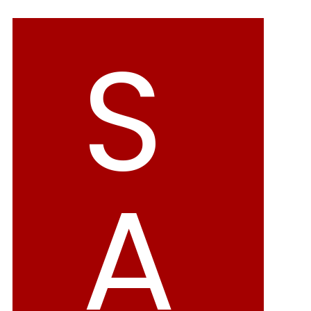
バレエシューズ
ローファー レディース
S
スニーカー・スリッポン
レインシューズ
カジュアルシューズ
モカシン
サンダル
キッズ
シューズケア
ウェア
A
セール会場
ブランドから選ぶ
menue -メヌエ-
mooimooi -モーイモーイ-