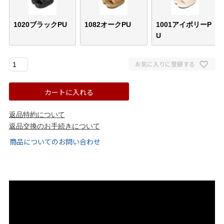
ゴールド
シルバー
クリア
1020ブラックPU
1082オークPU
1001アイボリーP
U
サイズから選ぶ
お気に入りに登録する
21.0cm
21.5cm
カートに入れる
22.0cm
22.5cm
返品特約について
23.0cm
23.5cm
返品交換のお手続きについて
商品についてのお問い合わせ
24.0cm
24.5cm
25.0cm
25.5cm
26.0cm
26.5cm