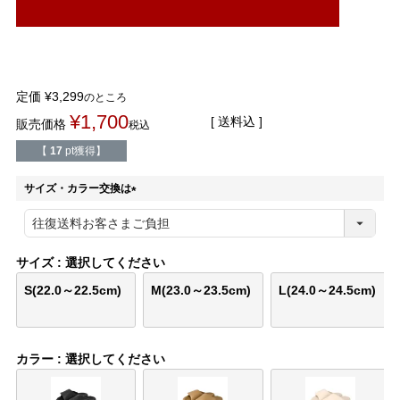
結婚式・お呼ばれ
通勤パンプス
お葬式・葬儀
オフィス履き替え
定価
¥
3,299
のところ
リクルート・就活
雨の日
¥
1,700
送料込
販売価格
税込
【
17
pt獲得】
旅行
プレママ
サイズ・カラー交換は
カラーから選ぶ
(
必
須
)
サイズ
選択してください
S(22.0～22.5cm)
M(23.0～23.5cm)
L(24.0～24.5cm)
ブラック
ホワイト
ベージュ
グレー
ブラウン
レッド
カラー
選択してください
ピンク
オレンジ
イエロー
グリーン
ブルー
パープル