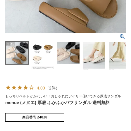
マイページメニュー
マイページ
注文履歴
お気に入り
クーポン
4.00
（2件）
もっちりベルトがかわいい！おしゃれにデイリー使いできる厚底サンダル
アイテムカテゴリから選ぶ
menue (メヌエ) 厚底 ふかふかパフサンダル 送料無料
パンプス
ブーツ
商品番号
24028