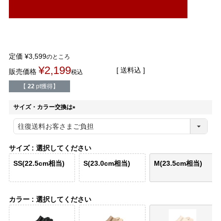
結婚式・お呼ばれ
通勤パンプス
お葬式・葬儀
オフィス履き替え
定価
¥
3,599
のところ
リクルート・就活
雨の日
¥
2,199
送料込
販売価格
税込
【
22
pt獲得】
旅行
プレママ
サイズ・カラー交換は
カラーから選ぶ
(
必
須
)
サイズ
選択してください
SS(22.5cm相当)
S(23.0cm相当)
M(23.5cm相当)
ブラック
ホワイト
ベージュ
グレー
ブラウン
レッド
カラー
選択してください
ピンク
オレンジ
イエロー
グリーン
ブルー
パープル