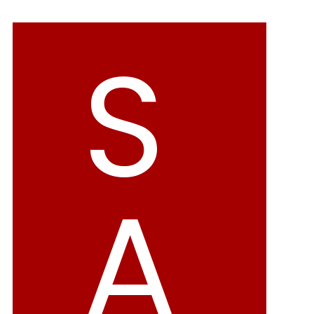
バレエシューズ
ローファー レディース
S
スニーカー・スリッポン
レインシューズ
カジュアルシューズ
モカシン
サンダル
キッズ
シューズケア
ウェア
A
セール会場
ブランドから選ぶ
menue -メヌエ-
mooimooi -モーイモーイ-