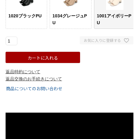
ゴールド
シルバー
クリア
1020ブラックPU
1034グレージュP
1001アイボリーP
U
U
サイズから選ぶ
お気に入りに登録する
21.0cm
21.5cm
カートに入れる
22.0cm
22.5cm
返品特約について
23.0cm
23.5cm
返品交換のお手続きについて
商品についてのお問い合わせ
24.0cm
24.5cm
25.0cm
25.5cm
26.0cm
26.5cm