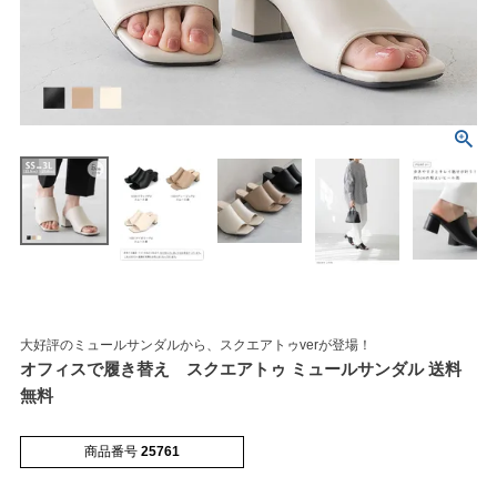
マイページメニュー
マイページ
注文履歴
お気に入り
クーポン
大好評のミュールサンダルから、スクエアトゥverが登場！
オフィスで履き替え スクエアトゥ ミュールサンダル 送料
アイテムカテゴリから選ぶ
無料
パンプス
ブーツ
商品番号
25761