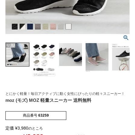
マイページメニュー
マイページ
注文履歴
お気に入り
クーポン
とにかく軽量！毎日アクティブに動く女性にぴったりの軽々スニーカー！
moz (モズ) MOZ 軽量スニーカー 送料無料
アイテムカテゴリから選ぶ
商品番号
63259
パンプス
ブーツ
定価
¥
3,980
のところ