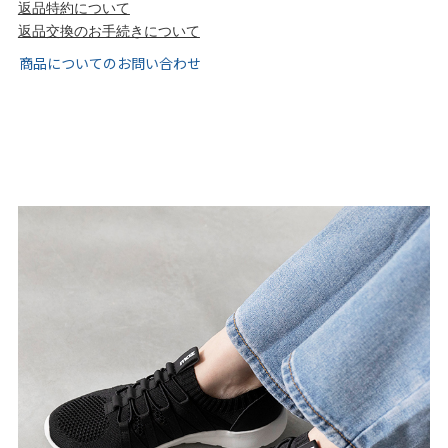
返品特約について
tutumo -つつも-
flune -フリューン-
返品交換のお手続きについて
商品についてのお問い合わせ
kalie. -カリエ-
converse -コンバース-
moz -モズ-
人気シリーズから選ぶ
エアスイートパンプス
幅広4E対応フリーリー
ふわカルシリーズ
極やわシリーズ
整うシリーズ
日本製
シーンから選ぶ