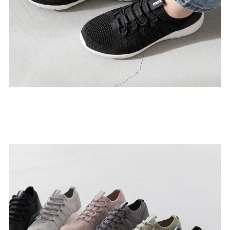
結婚式・お呼ばれ
通勤パンプス
お葬式・葬儀
オフィス履き替え
リクルート・就活
雨の日
旅行
プレママ
カラーから選ぶ
ブラック
ホワイト
ベージュ
グレー
ブラウン
レッド
ピンク
オレンジ
イエロー
グリーン
ブルー
パープル