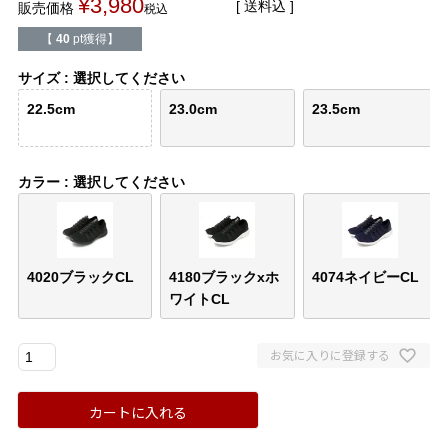
¥
3,980
送料込
販売価格
バレエシューズ
ローファー レディース
税込
【
40
pt獲得】
スニーカー・スリッポン
レインシューズ
サイズ
選択してください
22.5cm
23.0cm
23.5cm
カジュアルシューズ
モカシン
サンダル
キッズ
カラー
選択してください
シューズケア
ウェア
4020ブラックCL
4180ブラックxホ
4074ネイビーCL
セール会場
ワイトCL
ブランドから選ぶ
お気に入りに登録する
menue -メヌエ-
mooimooi -モーイモーイ-
カートに入れる