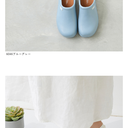
結婚式・お呼ばれ
通勤パンプス
お葬式・葬儀
オフィス履き替え
リクルート・就活
雨の日
旅行
プレママ
カラーから選ぶ
ブラック
ホワイト
ベージュ
グレー
ブラウン
レッド
ピンク
オレンジ
イエロー
グリーン
ブルー
パープル