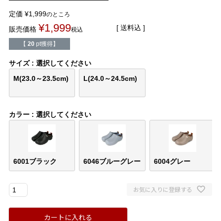
バレエシューズ
ローファー レディース
定価
¥
1,999
のところ
¥
1,999
送料込
販売価格
税込
スニーカー・スリッポン
レインシューズ
【
20
pt獲得】
カジュアルシューズ
モカシン
サイズ
選択してください
M(23.0～23.5cm)
L(24.0～24.5cm)
サンダル
キッズ
カラー
選択してください
シューズケア
ウェア
セール会場
6001ブラック
6046ブルーグレー
6004グレー
ブランドから選ぶ
お気に入りに登録する
menue -メヌエ-
mooimooi -モーイモーイ-
カートに入れる