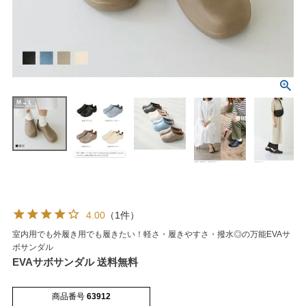
マイページメニュー
マイページ
注文履歴
お気に入り
クーポン
4.00
（1件）
室内用でも外履き用でも履きたい！軽さ・履きやすさ・撥水◎の万能EVAサ
アイテムカテゴリから選ぶ
ボサンダル
EVAサボサンダル 送料無料
パンプス
ブーツ
商品番号
63912