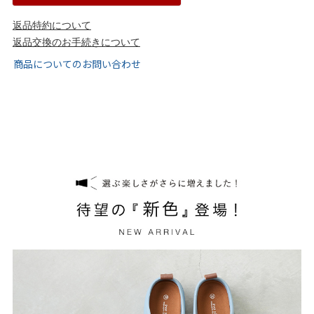
tutumo -つつも-
flune -フリューン-
返品特約について
返品交換のお手続きについて
kalie. -カリエ-
converse -コンバース-
商品についてのお問い合わせ
moz -モズ-
人気シリーズから選ぶ
エアスイートパンプス
幅広4E対応フリーリー
ふわカルシリーズ
極やわシリーズ
整うシリーズ
日本製
シーンから選ぶ