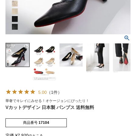
マイページメニュー
マイページ
注文履歴
お気に入り
クーポン
5.00
（1件）
華奢でキレイにみせる！オケージョンにぴったり！
アイテムカテゴリから選ぶ
Vカットデザイン 日本製 パンプス 送料無料
パンプス
ブーツ
商品番号
17104
定価
¥
7,920
のところ