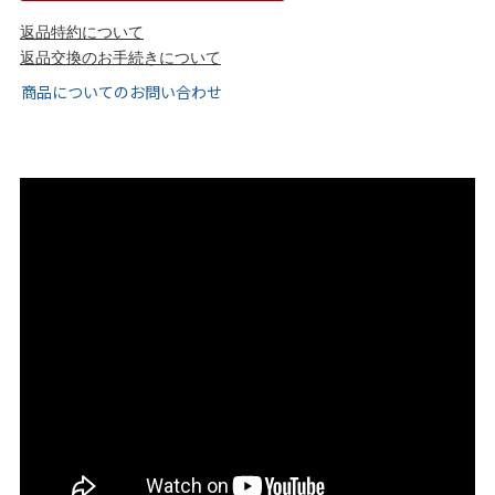
tutumo -つつも-
flune -フリューン-
返品特約について
返品交換のお手続きについて
kalie. -カリエ-
converse -コンバース-
商品についてのお問い合わせ
moz -モズ-
人気シリーズから選ぶ
エアスイートパンプス
幅広4E対応フリーリー
ふわカルシリーズ
極やわシリーズ
整うシリーズ
日本製
シーンから選ぶ