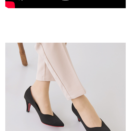
結婚式・お呼ばれ
通勤パンプス
お葬式・葬儀
オフィス履き替え
リクルート・就活
雨の日
旅行
プレママ
カラーから選ぶ
ブラック
ホワイト
ベージュ
グレー
ブラウン
レッド
ピンク
オレンジ
イエロー
グリーン
ブルー
パープル