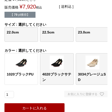
バレエシューズ
ローファー レディース
¥
7,920
送料込
販売価格
税込
【
79
pt獲得】
スニーカー・スリッポン
レインシューズ
サイズ
選択してください
カジュアルシューズ
モカシン
22.0cm
22.5cm
23.0cm
サンダル
キッズ
カラー
選択してください
シューズケア
ウェア
セール会場
1020ブラックPU
4020ブラックサテ
3034グレージュS
ン
D
ブランドから選ぶ
お気に入りに登録する
menue -メヌエ-
mooimooi -モーイモーイ-
カートに入れる