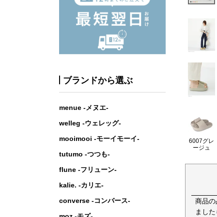
ブランドから選ぶ
menue -メヌエ-
welleg -ウェレッグ-
mooimooi -モーイモーイ-
6007グレ
ージュ
tutumo -つつも-
flune -フリューン-
kalie. -カリエ-
converse -コンバース-
商品の
ました
moz -モズ-