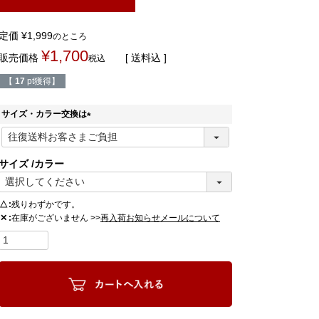
定価
¥
1,999
のところ
¥
1,700
販売価格
送料込
税込
【
17
pt獲得】
サイズ・カラー交換は
(
必
須
サイズ
カラー
)
△
残りわずかです。
在庫がございません >>
✕
再入荷お知らせメールについて