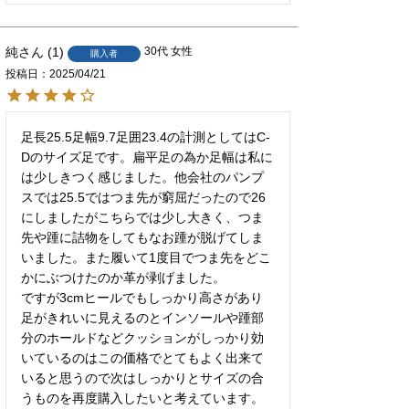
純
1
30代
女性
購入者
投稿日
2025/04/21
足長25.5足幅9.7足囲23.4の計測としてはC-
Dのサイズ足です。扁平足の為か足幅は私に
は少しきつく感じました。他会社のパンプ
スでは25.5ではつま先が窮屈だったので26
にしましたがこちらでは少し大きく、つま
先や踵に詰物をしてもなお踵が脱げてしま
いました。また履いて1度目でつま先をどこ
かにぶつけたのか革が剥げました。

ですが3cmヒールでもしっかり高さがあり
足がきれいに見えるのとインソールや踵部
分のホールドなどクッションがしっかり効
いているのはこの価格でとてもよく出来て
いると思うので次はしっかりとサイズの合
うものを再度購入したいと考えています。