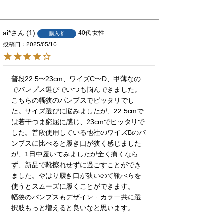
ai*
1
40代
女性
購入者
投稿日
2025/05/16
普段22.5〜23cm、ワイズC〜D、甲薄なの
でパンプス選びでいつも悩んできました。

こちらの幅狭のパンプスでピッタリでし
た。サイズ選びに悩みましたが、22.5cmで
は若干つま窮屈に感じ、23cmでピッタリで
した。普段使用している他社のワイズBのパ
ンプスに比べると履き口が狭く感じました
が、1日中履いてみましたが全く痛くなら
ず、新品で靴擦れせずに過ごすことができ
ました。やはり履き口が狭いので靴べらを
使うとスムーズに履くことができます。

幅狭のパンプスもデザイン・カラー共に選
択肢もっと増えると良いなと思います。