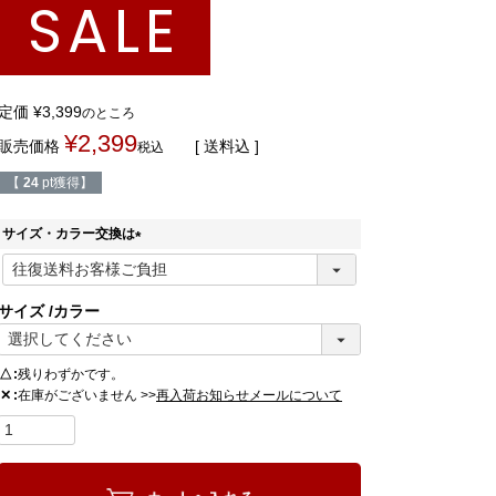
SALE
定価
¥
3,399
のところ
¥
2,399
販売価格
送料込
税込
【
24
pt獲得】
サイズ・カラー交換は
(
必
須
サイズ
カラー
)
△
残りわずかです。
在庫がございません >>
✕
再入荷お知らせメールについて