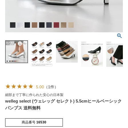
マイページメニュー
マイページ
注文履歴
お気に入り
クーポン
5.00
（1件）
細部まで丁寧に作られた安心の日本製
アイテムカテゴリから選ぶ
welleg select (ウェレッグ セレクト) 5.5cmヒールベーシック
パンプス 送料無料
パンプス
ブーツ
商品番号
16530