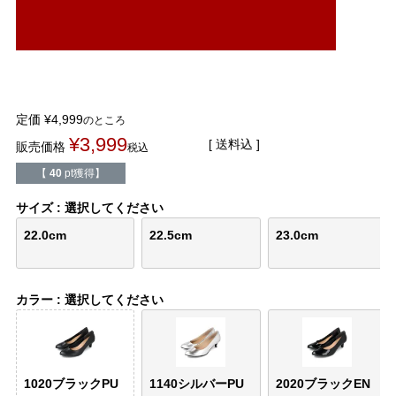
結婚式・お呼ばれ
通勤パンプス
お葬式・葬儀
オフィス履き替え
リクルート・就活
雨の日
定価
¥
4,999
のところ
¥
3,999
送料込
販売価格
税込
旅行
プレママ
【
40
pt獲得】
カラーから選ぶ
サイズ
選択してください
22.0cm
22.5cm
23.0cm
ブラック
ホワイト
ベージュ
グレー
ブラウン
レッド
カラー
選択してください
ピンク
オレンジ
イエロー
グリーン
ブルー
パープル
1020ブラックPU
1140シルバーPU
2020ブラックEN