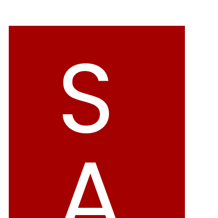
バレエシューズ
ローファー レディース
スニーカー・スリッポン
レインシューズ
S
カジュアルシューズ
モカシン
サンダル
キッズ
シューズケア
ウェア
A
セール会場
ブランドから選ぶ
menue -メヌエ-
mooimooi -モーイモーイ-