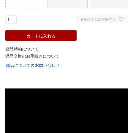
ゴールド
シルバー
クリア
お気に入りに登録する
サイズから選ぶ
カートに入れる
21.0cm
21.5cm
返品特約について
返品交換のお手続きについて
22.0cm
22.5cm
商品についてのお問い合わせ
23.0cm
23.5cm
24.0cm
24.5cm
25.0cm
25.5cm
26.0cm
26.5cm