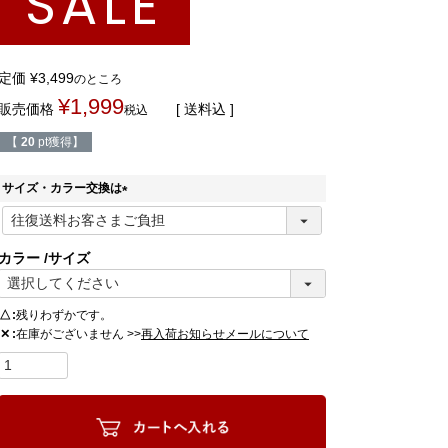
SALE
定価
¥
3,499
のところ
¥
1,999
販売価格
送料込
税込
【
20
pt獲得】
サイズ・カラー交換は
(
必
須
カラー
サイズ
)
△
残りわずかです。
在庫がございません >>
✕
再入荷お知らせメールについて