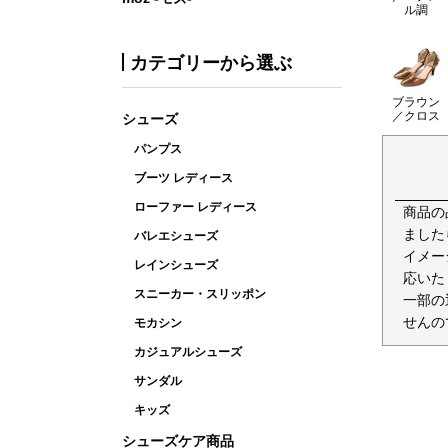
ル調
カテゴリーから選ぶ
ブラウン
／クロス
シューズ
パンプス
ブーツ レディース
ローファー レディース
商品の
ました
バレエシューズ
イメー
レインシューズ
応いた
スニーカー・スリッポン
一部の
せんの
モカシン
カジュアルシューズ
サンダル
キッズ
シューズケア商品