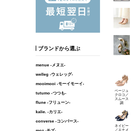
ブランドから選ぶ
menue -メヌエ-
welleg -ウェレッグ-
mooimooi -モーイモーイ-
ベージュ
tutumo -つつも-
クロコ／
スムース
flune -フリューン-
調
kalie. -カリエ-
converse -コンバース-
ネイビー
／エナメ
moz -モズ-