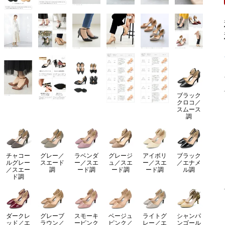
ブラック
クロコ／
スムース
調
チャコー
グレー／
ラベンダ
グレージ
アイボリ
ブラック
ルグレー
スエード
ー／スエ
ュ／スエ
ー／スエ
／エナメ
／スエー
調
ード調
ード調
ード調
ル調
ド調
ダークレ
グレーブ
スモーキ
ベージュ
ライトグ
シャンパ
ッド／エ
ラウン／
ーピンク
ピンク／
レー／エ
ンゴール