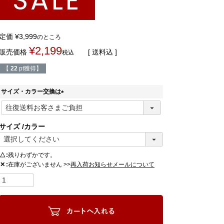
SALE
定価
¥
3,999
のところ
¥
2,199
販売価格
送料込
税込
【
22
pt獲得】
サイズ・カラー交換は
(
必
須
サイズ
カラー
)
△
残りわずかです。
在庫がございません >>
✕
再入荷お知らせメールについて