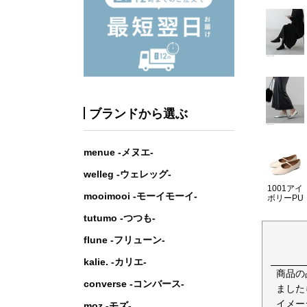
ブランドから選ぶ
menue -メヌエ-
welleg -ウェレッグ-
1001アイ
mooimooi -モーイモーイ-
ボリーPU
tutumo -つつも-
flune -フリューン-
kalie. -カリエ-
商品の
converse -コンバース-
ました
イメー
moz -モズ-