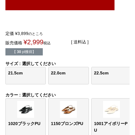
結婚式・お呼ばれ
通勤パンプス
お葬式・葬儀
オフィス履き替え
定価
¥
3,899
のところ
リクルート・就活
雨の日
¥
2,999
送料込
販売価格
税込
【
30
pt獲得】
旅行
プレママ
サイズ
選択してください
カラーから選ぶ
21.5cm
22.0cm
22.5cm
カラー
選択してください
ブラック
ホワイト
ベージュ
グレー
ブラウン
レッド
ピンク
オレンジ
イエロー
グリーン
ブルー
パープル
1020ブラックPU
1150ブロンズPU
1001アイボリーP
U