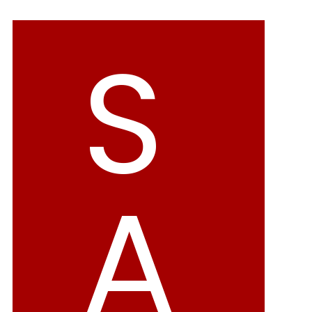
バレエシューズ
ローファー レディース
S
スニーカー・スリッポン
レインシューズ
カジュアルシューズ
モカシン
サンダル
キッズ
シューズケア
ウェア
A
セール会場
ブランドから選ぶ
menue -メヌエ-
mooimooi -モーイモーイ-