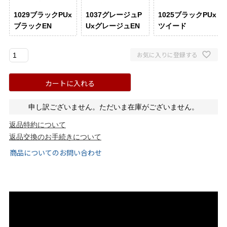
ゴールド
シルバー
クリア
1029ブラックPUx
1037グレージュP
1025ブラックPUx
ブラックEN
UxグレージュEN
ツイード
サイズから選ぶ
お気に入りに登録する
21.0cm
21.5cm
カートに入れる
22.0cm
22.5cm
申し訳ございません。ただいま在庫がございません。
返品特約について
23.0cm
23.5cm
返品交換のお手続きについて
商品についてのお問い合わせ
24.0cm
24.5cm
25.0cm
25.5cm
26.0cm
26.5cm