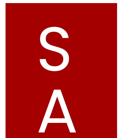
バレエシューズ
ローファー レディース
S
スニーカー・スリッポン
レインシューズ
カジュアルシューズ
モカシン
サンダル
キッズ
A
シューズケア
ウェア
セール会場
ブランドから選ぶ
menue -メヌエ-
mooimooi -モーイモーイ-