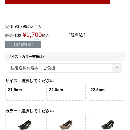
結婚式・お呼ばれ
通勤パンプス
お葬式・葬儀
オフィス履き替え
定価
¥
3,799
のところ
¥
1,700
送料込
リクルート・就活
雨の日
販売価格
税込
【
17
pt獲得】
旅行
プレママ
サイズ・カラー交換は
(
カラーから選ぶ
必
須
)
サイズ
選択してください
21.5cm
22.0cm
22.5cm
ブラック
ホワイト
ベージュ
グレー
ブラウン
レッド
カラー
選択してください
ピンク
オレンジ
イエロー
グリーン
ブルー
パープル