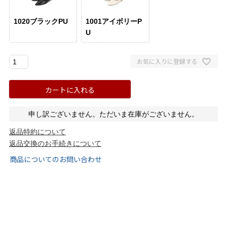
ブラック
ホワイト
ベージュ
グレー
ブラウン
レッド
1020ブラックPU
1001アイボリーP
U
イエロー
グリーン
ブルー
パープル
ゴールド
シル
お気に入りに登録する
サイズから選ぶ
カートに入れる
21.0cm
21.5cm
申し訳ございません。ただいま在庫がございません。
返品特約について
22.0cm
22.5cm
返品交換のお手続きについて
商品についてのお問い合わせ
23.0cm
23.5cm
24.0cm
24.5cm
25.0cm
25.5cm