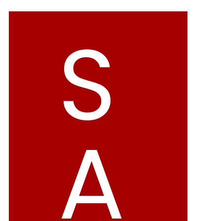
アイテムカテゴリから選ぶ
S
パンプス
ブーツ
バレエシューズ
ローファー レディー
スニーカー・スリッポン
レインシューズ
A
カジュアルシューズ
モカシン
サンダル
キッズ
シューズケア
ウェア
セール会場