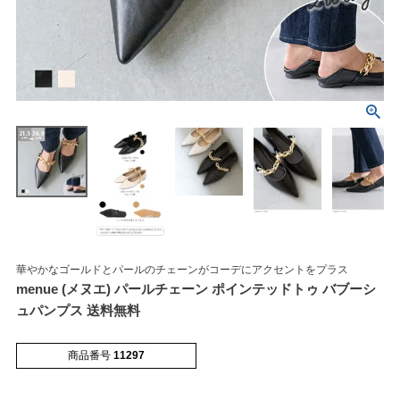
華やかなゴールドとパールのチェーンがコーデにアクセントをプラス
マイページメニュー
menue (メヌエ) パールチェーン ポインテッドトゥ バブーシ
ュパンプス 送料無料
マイページ
注文履歴
商品番号
11297
お気に入り
クーポン