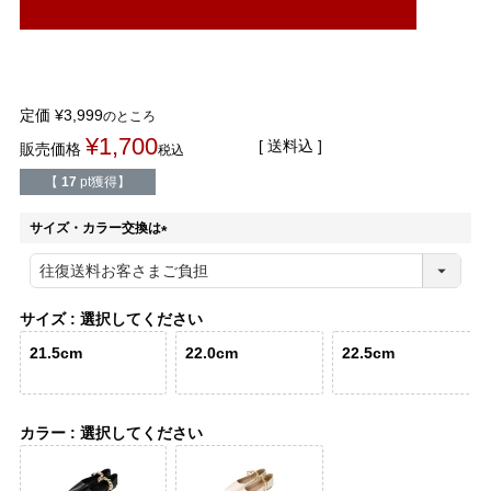
整うシリーズ
日本製
シーンから選ぶ
定価
¥
3,999
のところ
¥
1,700
送料込
販売価格
税込
結婚式・お呼ばれ
通勤パンプス
【
17
pt獲得】
お葬式・葬儀
オフィス履き替え
サイズ・カラー交換は
(
必
リクルート・就活
雨の日
須
)
サイズ
選択してください
旅行
プレママ
21.5cm
22.0cm
22.5cm
カラーから選ぶ
カラー
選択してください