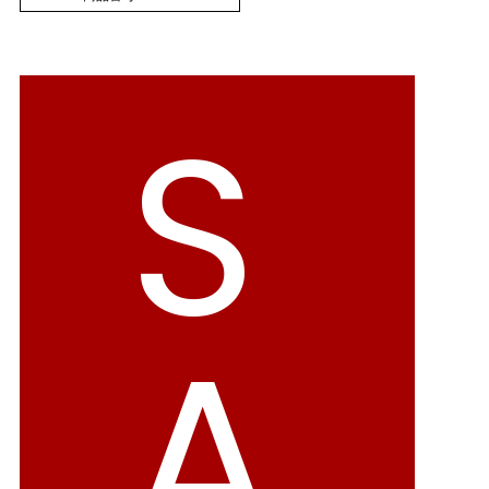
バレエシューズ
ローファー レディース
スニーカー・スリッポン
レインシューズ
S
カジュアルシューズ
モカシン
サンダル
キッズ
シューズケア
ウェア
A
セール会場
ブランドから選ぶ
menue -メヌエ-
mooimooi -モーイモーイ-