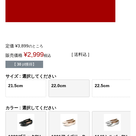
結婚式・お呼ばれ
通勤パンプス
お葬式・葬儀
オフィス履き替え
リクルート・就活
雨の日
定価
¥
3,899
のところ
¥
2,999
旅行
プレママ
送料込
販売価格
税込
【
30
pt獲得】
カラーから選ぶ
サイズ
選択してください
21.5cm
22.0cm
22.5cm
ブラック
ホワイト
ベージュ
グレー
ブラウン
レッド
カラー
選択してください
ピンク
オレンジ
イエロー
グリーン
ブルー
パープル