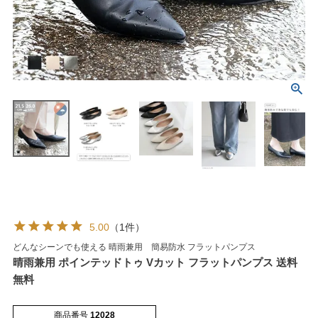
マイページメニュー
マイページ
注文履歴
お気に入り
クーポン
5.00
（1件）
アイテムカテゴリから選ぶ
どんなシーンでも使える 晴雨兼用 簡易防水 フラットパンプス
晴雨兼用 ポインテッドトゥ Vカット フラットパンプス 送料
無料
パンプス
ブーツ
商品番号
12028