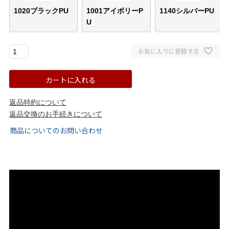
1020ブラックPU
1001アイボリーP
1140シルバーPU
ゴールド
シルバー
クリア
U
サイズから選ぶ
お気に入りに登録する
21.0cm
21.5cm
カートに入れる
22.0cm
22.5cm
返品特約について
返品交換のお手続きについて
23.0cm
23.5cm
商品についてのお問い合わせ
24.0cm
24.5cm
25.0cm
25.5cm
26.0cm
26.5cm