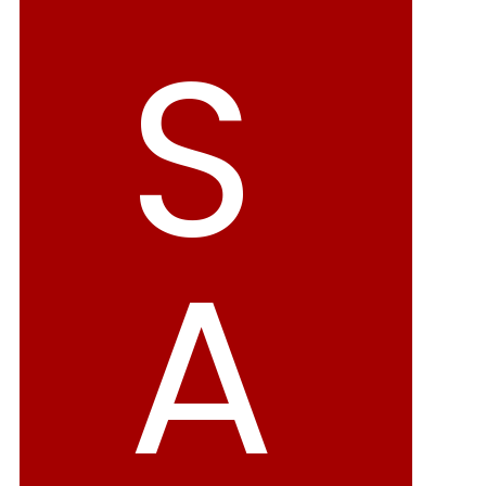
バレエシューズ
ローファー レディース
S
スニーカー・スリッポン
レインシューズ
カジュアルシューズ
モカシン
サンダル
キッズ
A
シューズケア
ウェア
セール会場
ブランドから選ぶ
menue -メヌエ-
mooimooi -モーイモーイ-