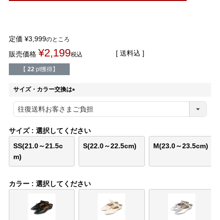
結婚式・お呼ばれ
通勤パンプス
お葬式・葬儀
オフィス履き替え
定価
¥
3,999
のところ
¥
2,199
送料込
販売価格
税込
リクルート・就活
雨の日
【
22
pt獲得】
旅行
プレママ
サイズ・カラー交換は
(
必
カラーから選ぶ
須
)
サイズ
選択してください
SS(21.0～21.5c
S(22.0～22.5cm)
M(23.0～23.5cm)
m)
ブラック
ホワイト
ベージュ
グレー
ブラウン
レッド
カラー
選択してください
ピンク
オレンジ
イエロー
グリーン
ブルー
パープル