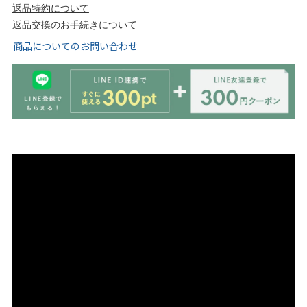
tutumo -つつも-
flune -フリューン-
返品特約について
返品交換のお手続きについて
商品についてのお問い合わせ
kalie. -カリエ-
converse -コンバース-
moz -モズ-
人気シリーズから選ぶ
エアスイートパンプス
幅広4E対応フリーリー
ふわカルシリーズ
極やわシリーズ
整うシリーズ
日本製
シーンから選ぶ