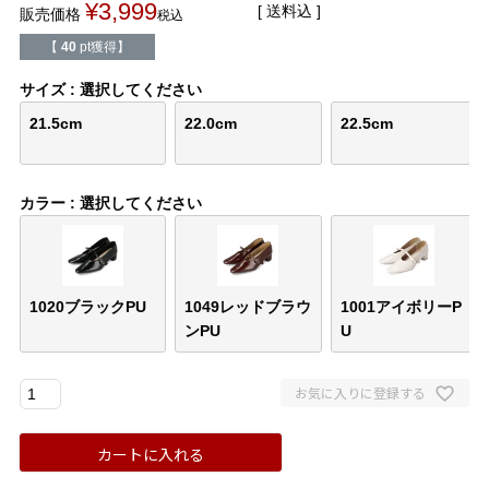
¥
3,999
バレエシューズ
ローファー レディース
送料込
販売価格
税込
【
40
pt獲得】
スニーカー・スリッポン
レインシューズ
サイズ
選択してください
21.5cm
22.0cm
22.5cm
カジュアルシューズ
モカシン
サンダル
キッズ
カラー
選択してください
シューズケア
ウェア
1020ブラックPU
1049レッドブラウ
1001アイボリーP
セール会場
ンPU
U
ブランドから選ぶ
お気に入りに登録する
menue -メヌエ-
mooimooi -モーイモーイ-
カートに入れる