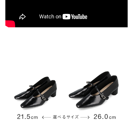
結婚式・お呼ばれ
通勤パンプス
お葬式・葬儀
オフィス履き替え
リクルート・就活
雨の日
旅行
プレママ
カラーから選ぶ
ブラック
ホワイト
ベージュ
グレー
ブラウン
レッド
ピンク
オレンジ
イエロー
グリーン
ブルー
パープル