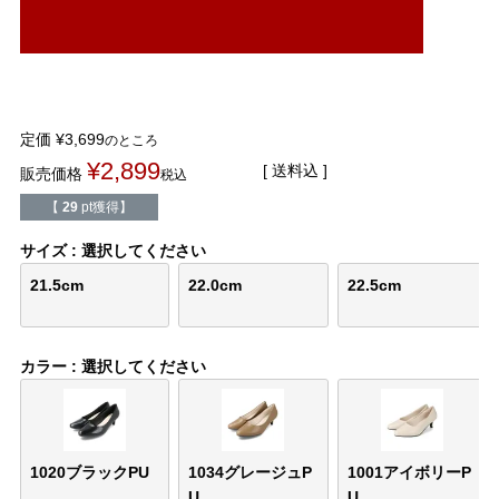
結婚式・お呼ばれ
通勤パンプス
お葬式・葬儀
オフィス履き替え
リクルート・就活
雨の日
定価
¥
3,699
のところ
¥
2,899
送料込
販売価格
税込
旅行
プレママ
【
29
pt獲得】
サイズ
選択してください
カラーから選ぶ
21.5cm
22.0cm
22.5cm
カラー
選択してください
ブラック
ホワイト
ベージュ
グレー
ブラウン
レッド
ピンク
オレンジ
イエロー
グリーン
ブルー
パープル
1020ブラックPU
1034グレージュP
1001アイボリーP
U
U