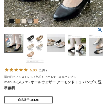
マイページメニュー
マイページ
注文履歴
お気に入り
クーポン
5.00
（1件）
雨の日もノンストレス！気分も上がるすっきりパンプス
menue (メヌエ) オールウェザー アーモンドトゥ パンプス 送
アイテムカテゴリから選ぶ
料無料
パンプス
ブーツ
商品番号
15126