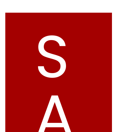
バレエシューズ
ローファー レディース
S
スニーカー・スリッポン
レインシューズ
カジュアルシューズ
モカシン
サンダル
キッズ
シューズケア
ウェア
A
セール会場
ブランドから選ぶ
menue -メヌエ-
mooimooi -モーイモーイ-