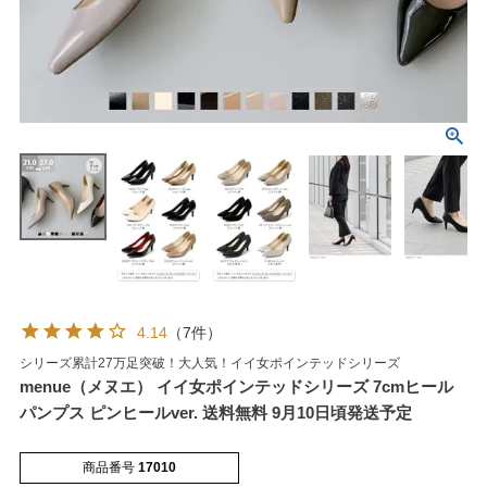
4.14
（7件）
マイページメニュー
シリーズ累計27万足突破！大人気！イイ女ポインテッドシリーズ
menue（メヌエ） イイ女ポインテッドシリーズ 7cmヒール
マイページ
注文履歴
パンプス ピンヒールver. 送料無料 9月10日頃発送予定
お気に入り
クーポン
商品番号
17010