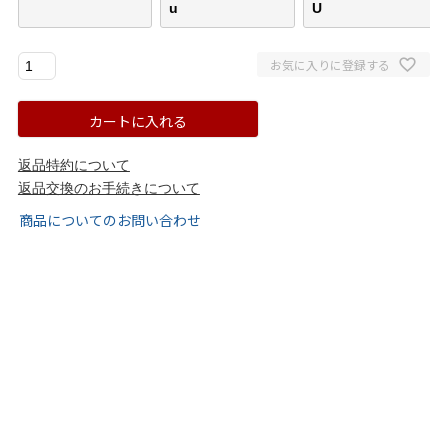
u
U
ブランドから選ぶ
お気に入りに登録する
menue -メヌエ-
mooimooi -モーイモーイ-
カートに入れる
tutumo -つつも-
flune -フリューン-
返品特約について
返品交換のお手続きについて
kalie. -カリエ-
converse -コンバース-
商品についてのお問い合わせ
moz -モズ-
人気シリーズから選ぶ
エアスイートパンプス
幅広4E対応フリーリー
ふわカルシリーズ
極やわシリーズ