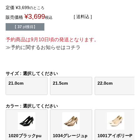
定価
¥
3,699
のところ
アイテムカテゴリから選ぶ
¥
3,699
送料込
販売価格
税込
【
37
pt獲得】
パンプス
ブーツ
予約商品は9月10日頃の発送となります。
バレエシューズ
ローファー レディー
≫予約に関するお知らせはコチラ
スニーカー・スリッポン
レインシューズ
サイズ
選択してください
カジュアルシューズ
モカシン
21.0cm
21.5cm
22.0cm
サンダル
キッズ
カラー
選択してください
シューズケア
ウェア
セール会場
1020ブラックpu
1034グレージュp
1001アイボリーP