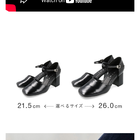
結婚式・お呼ばれ
通勤パンプス
お葬式・葬儀
オフィス履き替え
リクルート・就活
雨の日
旅行
プレママ
カラーから選ぶ
ブラック
ホワイト
ベージュ
グレー
ブラウン
レッド
ピンク
オレンジ
イエロー
グリーン
ブルー
パープル