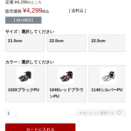
定価
¥
4,299
のところ
バレエシューズ
ローファー レディース
¥
4,299
送料込
販売価格
税込
スニーカー・スリッポン
レインシューズ
【
43
pt獲得】
サイズ
選択してください
カジュアルシューズ
モカシン
21.5cm
22.0cm
22.5cm
サンダル
キッズ
カラー
選択してください
シューズケア
ウェア
セール会場
1020ブラックPU
1049レッドブラウ
1140シルバーPU
ンPU
ブランドから選ぶ
お気に入りに登録する
menue -メヌエ-
mooimooi -モーイモーイ-
カートに入れる