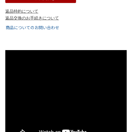
tutumo -つつも-
flune -フリューン-
返品特約について
返品交換のお手続きについて
kalie. -カリエ-
converse -コンバース-
商品についてのお問い合わせ
moz -モズ-
人気シリーズから選ぶ
エアスイートパンプス
幅広4E対応フリーリー
ふわカルシリーズ
極やわシリーズ
整うシリーズ
日本製
シーンから選ぶ