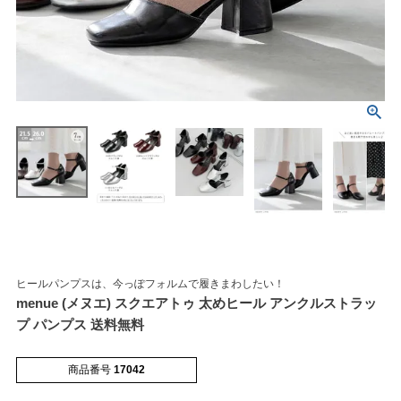
マイページメニュー
マイページ
注文履歴
お気に入り
クーポン
ヒールパンプスは、今っぽフォルムで履きまわしたい！
menue (メヌエ) スクエアトゥ 太めヒール アンクルストラッ
アイテムカテゴリから選ぶ
プ パンプス 送料無料
パンプス
ブーツ
商品番号
17042