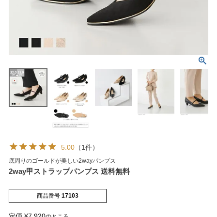
マイページメニュー
マイページ
注文履歴
お気に入り
クーポン
5.00
（1件）
底周りのゴールドが美しい2wayパンプス
アイテムカテゴリから選ぶ
2way甲ストラップパンプス 送料無料
パンプス
ブーツ
商品番号
17103
定価
¥
7,920
のところ