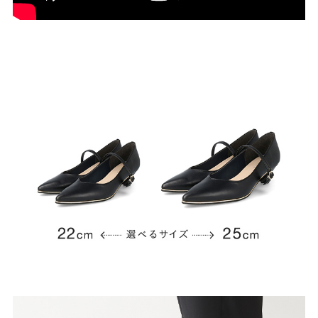
結婚式・お呼ばれ
通勤パンプス
お葬式・葬儀
オフィス履き替え
リクルート・就活
雨の日
旅行
プレママ
カラーから選ぶ
ブラック
ホワイト
ベージュ
グレー
ブラウン
レッド
ピンク
オレンジ
イエロー
グリーン
ブルー
パープル