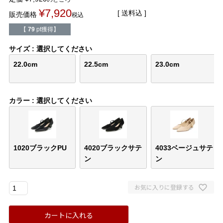
バレエシューズ
ローファー レディース
¥
7,920
送料込
販売価格
税込
【
79
pt獲得】
スニーカー・スリッポン
レインシューズ
サイズ
選択してください
カジュアルシューズ
モカシン
22.0cm
22.5cm
23.0cm
サンダル
キッズ
カラー
選択してください
シューズケア
ウェア
セール会場
1020ブラックPU
4020ブラックサテ
4033ベージュサテ
ン
ン
ブランドから選ぶ
お気に入りに登録する
menue -メヌエ-
mooimooi -モーイモーイ-
カートに入れる