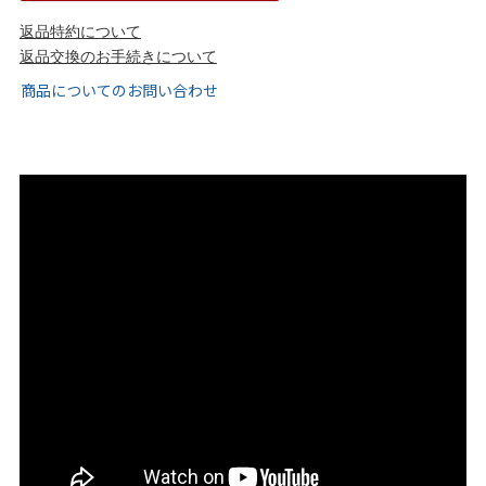
tutumo -つつも-
flune -フリューン-
返品特約について
返品交換のお手続きについて
kalie. -カリエ-
converse -コンバース-
商品についてのお問い合わせ
moz -モズ-
人気シリーズから選ぶ
エアスイートパンプス
幅広4E対応フリーリー
ふわカルシリーズ
極やわシリーズ
整うシリーズ
日本製
シーンから選ぶ