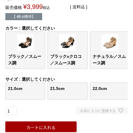
バレエシューズ
ローファー レディース
¥
3,999
送料込
販売価格
税込
【
40
pt獲得】
スニーカー・スリッポン
レインシューズ
カラー
選択してください
カジュアルシューズ
モカシン
サンダル
キッズ
ブラック／スムー
ブラックxクロコ
ナチュラル／スム
ス調
／スムース調
ース調
シューズケア
ウェア
サイズ
選択してください
セール会場
21.0cm
21.5cm
22.0cm
ブランドから選ぶ
お気に入りに登録する
menue -メヌエ-
mooimooi -モーイモーイ-
カートに入れる