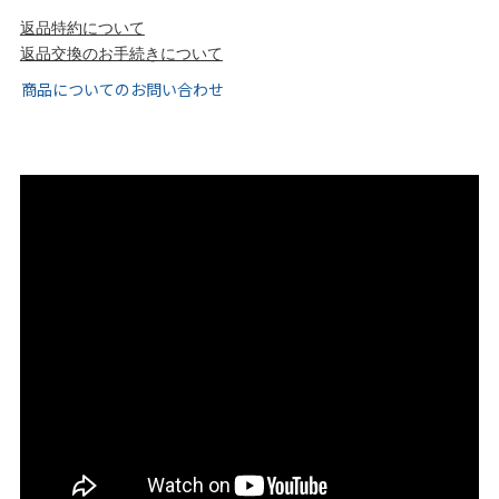
tutumo -つつも-
flune -フリューン-
返品特約について
返品交換のお手続きについて
kalie. -カリエ-
converse -コンバース-
商品についてのお問い合わせ
moz -モズ-
人気シリーズから選ぶ
エアスイートパンプス
幅広4E対応フリーリー
ふわカルシリーズ
極やわシリーズ
整うシリーズ
日本製
シーンから選ぶ