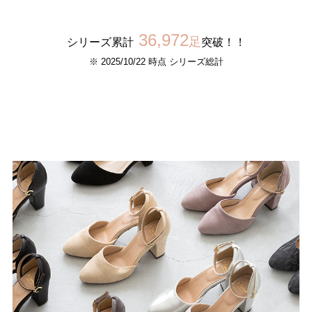
27.0cm
36,972
足
シリーズ累計
突破！！
価格から選ぶ
※ 2025/10/22 時点 シリーズ総計
¥499以下
¥500～¥999以下
¥1,000～¥1,999以下
¥2,000～¥2,999以下
¥3,000～¥3,999以下
¥4,000以上
その他
新規会員登録
ご利用ガイド