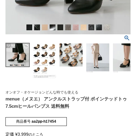
マイページメニュー
マイページ
注文履歴
お気に入り
クーポン
オンオフ・オケージョンどんな時でも使える
menue（メヌエ） アンクルストラップ付 ポインテッドトゥ
アイテムカテゴリから選ぶ
7.5cmヒールパンプス 送料無料
商品番号
aa2pp-h17454
パンプス
ブーツ
定価
¥
3,999
のところ