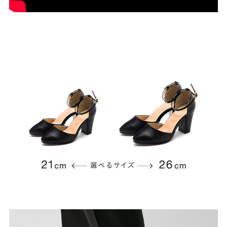
結婚式・お呼ばれ
通勤パンプス
お葬式・葬儀
オフィス履き替え
リクルート・就活
雨の日
旅行
プレママ
カラーから選ぶ
ブラック
ホワイト
ベージュ
グレー
ブラウン
レッド
ピンク
オレンジ
イエロー
グリーン
ブルー
パープル