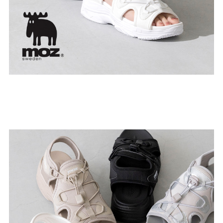
結婚式・お呼ばれ
通勤パンプス
お葬式・葬儀
オフィス履き替え
リクルート・就活
雨の日
旅行
プレママ
カラーから選ぶ
ブラック
ホワイト
ベージュ
グレー
ブラウン
レッド
ピンク
オレンジ
イエロー
グリーン
ブルー
パープル