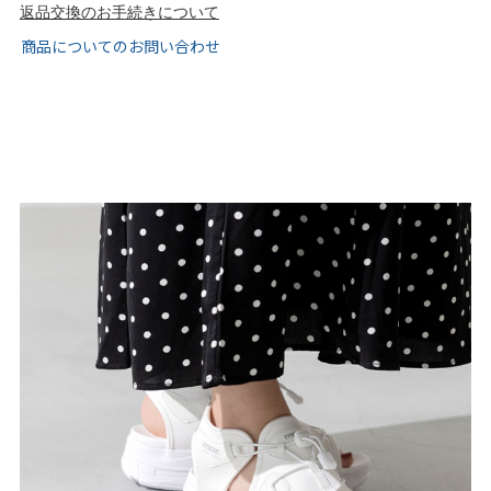
tutumo -つつも-
flune -フリューン-
返品交換のお手続きについて
商品についてのお問い合わせ
kalie. -カリエ-
converse -コンバース-
moz -モズ-
人気シリーズから選ぶ
エアスイートパンプス
幅広4E対応フリーリー
ふわカルシリーズ
極やわシリーズ
整うシリーズ
日本製
シーンから選ぶ