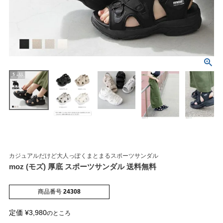
マイページメニュー
マイページ
注文履歴
お気に入り
クーポン
カジュアルだけど大人っぽくまとまるスポーツサンダル
moz (モズ) 厚底 スポーツサンダル 送料無料
アイテムカテゴリから選ぶ
商品番号
24308
パンプス
ブーツ
定価
¥
3,980
のところ