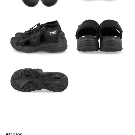
■Color