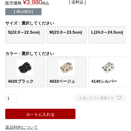
¥
3,980
送料込
販売価格
バレエシューズ
ローファー レディース
税込
【
40
pt獲得】
スニーカー・スリッポン
レインシューズ
サイズ
選択してください
S(22.0～22.5cm)
M(23.0～23.5cm)
L(24.0～24.5cm)
カジュアルシューズ
モカシン
サンダル
キッズ
カラー
選択してください
シューズケア
ウェア
4020ブラック
4033ベージュ
4140シルバー
セール会場
お気に入りに登録する
ブランドから選ぶ
カートに入れる
menue -メヌエ-
mooimooi -モーイモーイ-
返品特約について