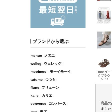
ブランドから選ぶ
menue -メヌエ-
welleg -ウェレッグ-
mooimooi -モーイモーイ-
1086ダー
クブラウ
ンPU
tutumo -つつも-
flune -フリューン-
kalie. -カリエ-
商品の
converse -コンバース-
ました
moz -モズ-