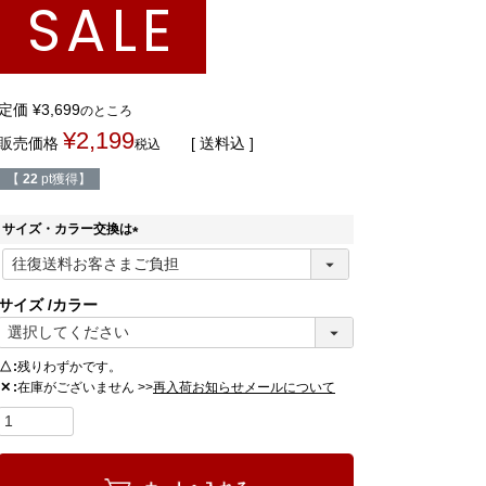
SALE
定価
¥
3,699
のところ
¥
2,199
販売価格
送料込
税込
【
22
pt獲得】
サイズ・カラー交換は
(
必
須
サイズ
カラー
)
△
残りわずかです。
在庫がございません >>
✕
再入荷お知らせメールについて