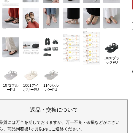
1020ブラ
ックPU
1072ブル
1001アイ
1140シル
ーPU
ボリーPU
バーPU
返品・交換について
品質には万全を期しておりますが、万一不良・破損などがござい
ら、商品到着後1ヶ月以内にご連絡ください。