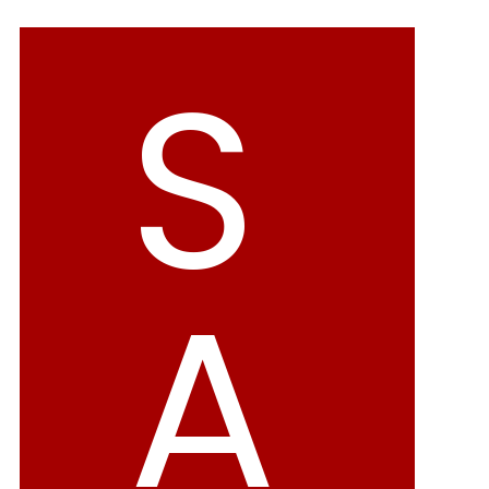
バレエシューズ
ローファー レディース
S
スニーカー・スリッポン
レインシューズ
カジュアルシューズ
モカシン
サンダル
キッズ
シューズケア
ウェア
A
セール会場
ブランドから選ぶ
menue -メヌエ-
mooimooi -モーイモーイ-