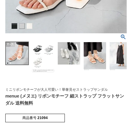
マイページメニュー
マイページ
注文履歴
お気に入り
クーポン
ミニリボンモチーフが大人可愛い！華奢見せストラップサンダル
menue (メヌエ) リボンモチーフ 細ストラップ フラットサン
アイテムカテゴリから選ぶ
ダル 送料無料
商品番号
21094
パンプス
ブーツ