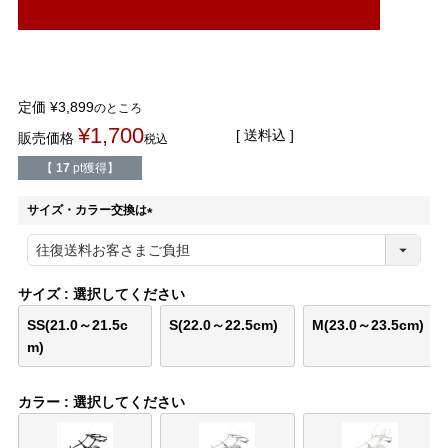
結婚式・お呼ばれ
通勤パンプス
お葬式・葬儀
オフィス履き替え
定価
¥
3,899
のところ
リクルート・就活
雨の日
¥
1,700
送料込
販売価格
税込
【
17
pt獲得】
旅行
プレママ
サイズ・カラー交換は
カラーから選ぶ
(
必
須
)
サイズ
選択してください
SS(21.0～21.5c
S(22.0～22.5cm)
M(23.0～23.5cm)
ブラック
ホワイト
ベージュ
グレー
ブラウン
レッド
m)
カラー
選択してください
ピンク
オレンジ
イエロー
グリーン
ブルー
パープル