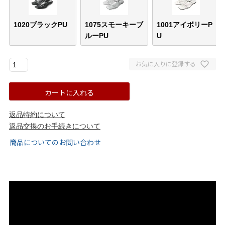
ゴールド
シルバー
クリア
1020ブラックPU
1075スモーキーブ
1001アイボリーP
ルーPU
U
サイズから選ぶ
お気に入りに登録する
21.0cm
21.5cm
カートに入れる
22.0cm
22.5cm
返品特約について
23.0cm
23.5cm
返品交換のお手続きについて
商品についてのお問い合わせ
24.0cm
24.5cm
25.0cm
25.5cm
26.0cm
26.5cm