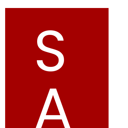
バレエシューズ
ローファー レディース
S
スニーカー・スリッポン
レインシューズ
カジュアルシューズ
モカシン
サンダル
キッズ
シューズケア
ウェア
A
セール会場
ブランドから選ぶ
menue -メヌエ-
mooimooi -モーイモーイ-