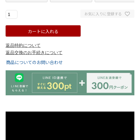
ゴールド
シルバー
クリア
お気に入りに登録する
サイズから選ぶ
カートに入れる
21.0cm
21.5cm
返品特約について
返品交換のお手続きについて
22.0cm
22.5cm
商品についてのお問い合わせ
23.0cm
23.5cm
24.0cm
24.5cm
25.0cm
25.5cm
26.0cm
26.5cm