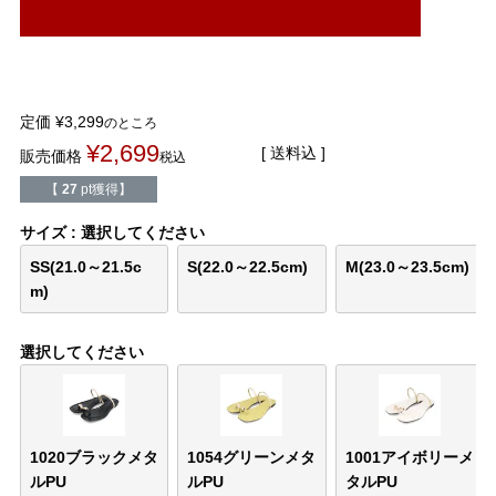
結婚式・お呼ばれ
通勤パンプス
お葬式・葬儀
オフィス履き替え
定価
¥
3,299
のところ
リクルート・就活
雨の日
¥
2,699
送料込
販売価格
税込
【
27
pt獲得】
旅行
プレママ
サイズ
選択してください
カラーから選ぶ
SS(21.0～21.5c
S(22.0～22.5cm)
M(23.0～23.5cm)
m)
選択してください
ブラック
ホワイト
ベージュ
グレー
ブラウン
レッド
ピンク
オレンジ
イエロー
グリーン
ブルー
パープル
1020ブラックメタ
1054グリーンメタ
1001アイボリーメ
ルPU
ルPU
タルPU