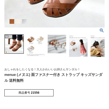
マイページメニュー
マイページ
注文履歴
おしゃれをしたくなる！大人かわいいお姉さんサンダル！
お気に入り
クーポン
menue (メヌエ) 面ファスナー付き ストラップ キッズサンダ
ル 送料無料
アイテムカテゴリから選ぶ
商品番号
21556
パンプス
ブーツ