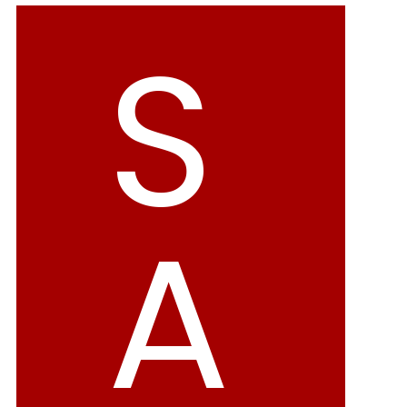
バレエシューズ
ローファー レディース
S
スニーカー・スリッポン
レインシューズ
カジュアルシューズ
モカシン
サンダル
キッズ
A
シューズケア
ウェア
セール会場
ブランドから選ぶ
menue -メヌエ-
mooimooi -モーイモーイ-