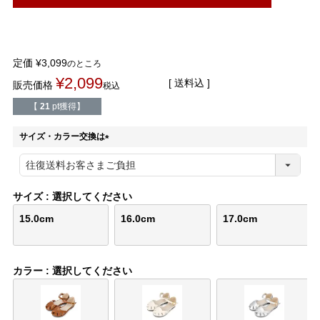
結婚式・お呼ばれ
通勤パンプス
お葬式・葬儀
オフィス履き替え
定価
¥
3,099
のところ
¥
2,099
送料込
販売価格
税込
リクルート・就活
雨の日
【
21
pt獲得】
旅行
プレママ
サイズ・カラー交換は
(
カラーから選ぶ
必
須
)
サイズ
選択してください
15.0cm
16.0cm
17.0cm
ブラック
ホワイト
ベージュ
グレー
ブラウン
レッド
カラー
選択してください
ピンク
オレンジ
イエロー
グリーン
ブルー
パープル