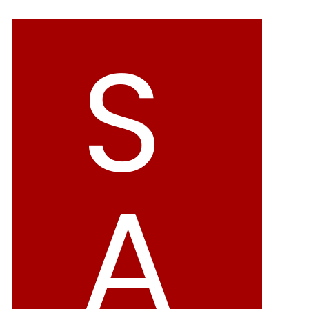
バレエシューズ
ローファー レディース
S
スニーカー・スリッポン
レインシューズ
カジュアルシューズ
モカシン
サンダル
キッズ
シューズケア
ウェア
A
セール会場
ブランドから選ぶ
menue -メヌエ-
mooimooi -モーイモーイ-