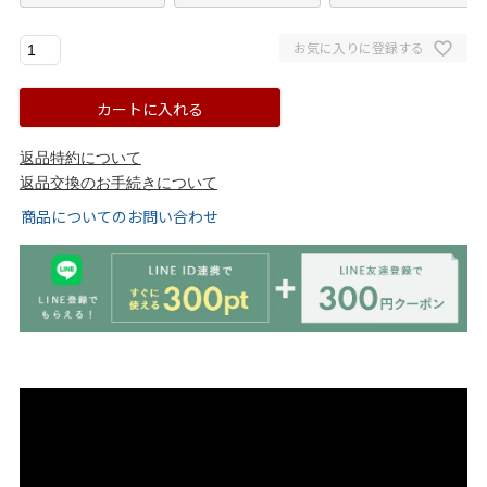
ゴールド
シルバー
クリア
お気に入りに登録する
サイズから選ぶ
カートに入れる
21.0cm
21.5cm
返品特約について
返品交換のお手続きについて
22.0cm
22.5cm
商品についてのお問い合わせ
23.0cm
23.5cm
24.0cm
24.5cm
25.0cm
25.5cm
26.0cm
26.5cm