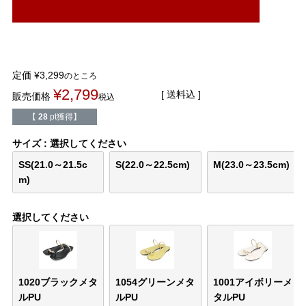
結婚式・お呼ばれ
通勤パンプス
お葬式・葬儀
オフィス履き替え
定価
¥
3,299
のところ
リクルート・就活
雨の日
¥
2,799
送料込
販売価格
税込
【
28
pt獲得】
旅行
プレママ
サイズ
選択してください
カラーから選ぶ
SS(21.0～21.5c
S(22.0～22.5cm)
M(23.0～23.5cm)
m)
選択してください
ブラック
ホワイト
ベージュ
グレー
ブラウン
レッド
ピンク
オレンジ
イエロー
グリーン
ブルー
パープル
1020ブラックメタ
1054グリーンメタ
1001アイボリーメ
ルPU
ルPU
タルPU