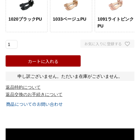
ゴールド
シルバー
クリア
1020ブラックPU
1033ベージュPU
1091ライトピンク
サイズから選ぶ
PU
21.0cm
21.5cm
お気に入りに登録する
カートに入れる
22.0cm
22.5cm
申し訳ございません。ただいま在庫がございません。
23.0cm
23.5cm
返品特約について
返品交換のお手続きについて
24.0cm
24.5cm
商品についてのお問い合わせ
25.0cm
25.5cm
26.0cm
26.5cm