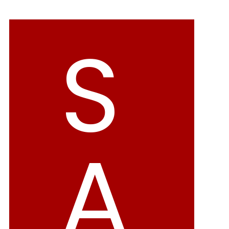
バレエシューズ
ローファー レディース
S
スニーカー・スリッポン
レインシューズ
カジュアルシューズ
モカシン
サンダル
キッズ
シューズケア
ウェア
A
セール会場
ブランドから選ぶ
menue -メヌエ-
mooimooi -モーイモーイ-