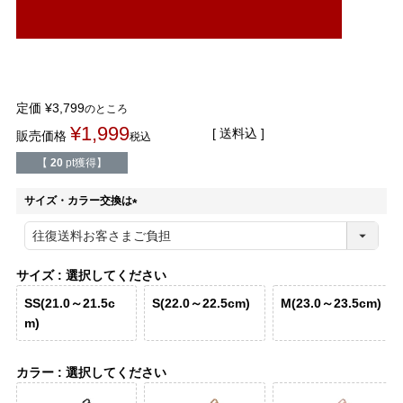
結婚式・お呼ばれ
通勤パンプス
お葬式・葬儀
オフィス履き替え
定価
¥
3,799
リクルート・就活
のところ
雨の日
¥
1,999
送料込
販売価格
税込
旅行
プレママ
【
20
pt獲得】
サイズ・カラー交換は
カラーから選ぶ
(
必
須
)
サイズ
選択してください
ブラック
ホワイト
ベージュ
グレー
ブラウン
レッド
SS(21.0～21.5c
S(22.0～22.5cm)
M(23.0～23.5cm)
m)
ピンク
オレンジ
イエロー
グリーン
ブルー
パープル
カラー
選択してください