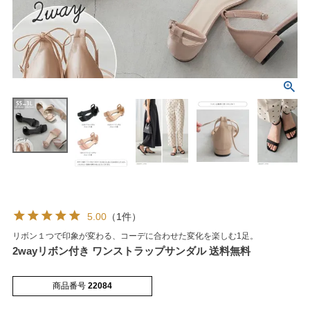
マイページメニュー
マイページ
注文履歴
お気に入り
クーポン
5.00
（1件）
リボン１つで印象が変わる、コーデに合わせた変化を楽しむ1足。
アイテムカテゴリから選ぶ
2wayリボン付き ワンストラップサンダル 送料無料
パンプス
ブーツ
商品番号
22084