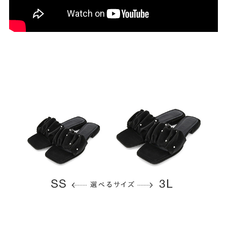
結婚式・お呼ばれ
通勤パンプス
お葬式・葬儀
オフィス履き替え
リクルート・就活
雨の日
旅行
プレママ
カラーから選ぶ
ブラック
ホワイト
ベージュ
グレー
ブラウン
レッド
ピンク
オレンジ
イエロー
グリーン
ブルー
パープル