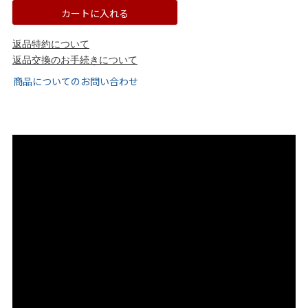
tutumo -つつも-
flune -フリューン-
カートに入れる
返品特約について
kalie. -カリエ-
converse -コンバース-
返品交換のお手続きについて
商品についてのお問い合わせ
moz -モズ-
人気シリーズから選ぶ
エアスイートパンプス
幅広4E対応フリーリー
ふわカルシリーズ
極やわシリーズ
整うシリーズ
日本製
シーンから選ぶ