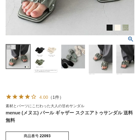
マイページメニュー
マイページ
注文履歴
お気に入り
クーポン
4.00
（1件）
素材とパーツにこだわった大人の甘めサンダル
アイテムカテゴリから選ぶ
menue (メヌエ) パール ギャザー スクエアトゥサンダル 送料
無料
パンプス
ブーツ
商品番号
22093