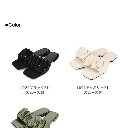
■Color