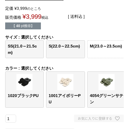
バレエシューズ
ローファー レディース
定価
¥
3,999
のところ
¥
3,999
送料込
販売価格
税込
スニーカー・スリッポン
レインシューズ
【
40
pt獲得】
カジュアルシューズ
モカシン
サイズ
選択してください
SS(21.0～21.5c
S(22.0～22.5cm)
M(23.0～23.5cm)
サンダル
キッズ
m)
シューズケア
ウェア
カラー
選択してください
セール会場
1020ブラックPU
1001アイボリーP
4054グリーンサテ
ブランドから選ぶ
U
ン
menue -メヌエ-
mooimooi -モーイモーイ-
お気に入りに登録する