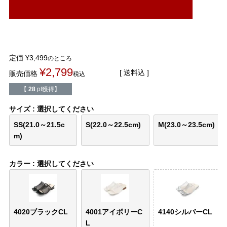
結婚式・お呼ばれ
通勤パンプス
お葬式・葬儀
オフィス履き替え
定価
¥
3,499
のところ
リクルート・就活
雨の日
¥
2,799
送料込
販売価格
税込
【
28
pt獲得】
旅行
プレママ
サイズ
選択してください
カラーから選ぶ
SS(21.0～21.5c
S(22.0～22.5cm)
M(23.0～23.5cm)
m)
カラー
選択してください
ブラック
ホワイト
ベージュ
グレー
ブラウン
レッド
ピンク
オレンジ
イエロー
グリーン
ブルー
パープル
4020ブラックCL
4001アイボリーC
4140シルバーCL
L