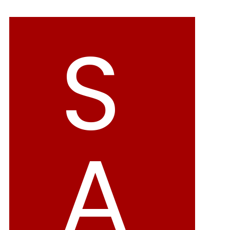
バレエシューズ
ローファー レディース
S
スニーカー・スリッポン
レインシューズ
カジュアルシューズ
モカシン
サンダル
キッズ
シューズケア
ウェア
A
セール会場
ブランドから選ぶ
menue -メヌエ-
mooimooi -モーイモーイ-