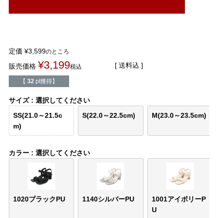
結婚式・お呼ばれ
通勤パンプス
お葬式・葬儀
オフィス履き替え
定価
¥
3,599
のところ
リクルート・就活
雨の日
¥
3,199
送料込
販売価格
税込
【
32
pt獲得】
旅行
プレママ
サイズ
選択してください
カラーから選ぶ
SS(21.0～21.5c
S(22.0～22.5cm)
M(23.0～23.5cm)
m)
カラー
選択してください
ブラック
ホワイト
ベージュ
グレー
ブラウン
レッド
ピンク
オレンジ
イエロー
グリーン
ブルー
パープル
1020ブラックPU
1140シルバーPU
1001アイボリーP
U