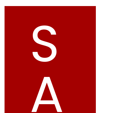
バレエシューズ
ローファー レディース
S
スニーカー・スリッポン
レインシューズ
カジュアルシューズ
モカシン
サンダル
キッズ
シューズケア
ウェア
A
セール会場
ブランドから選ぶ
menue -メヌエ-
mooimooi -モーイモーイ-