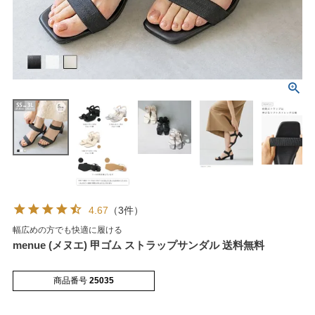
マイページメニュー
マイページ
注文履歴
お気に入り
クーポン
4.67
（3件）
幅広めの方でも快適に履ける
アイテムカテゴリから選ぶ
menue (メヌエ) 甲ゴム ストラップサンダル 送料無料
商品番号
25035
パンプス
ブーツ