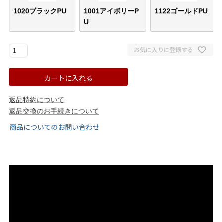
1020ブラックPU
1001アイボリーP
1122ゴールドPU
ゴールド
シルバー
クリア
U
サイズから選ぶ
お気に入りに登録する
21.0cm
21.5cm
カートに入れる
22.0cm
22.5cm
返品特約について
返品交換のお手続きについて
23.0cm
23.5cm
商品についてのお問い合わせ
24.0cm
24.5cm
25.0cm
25.5cm
26.0cm
26.5cm