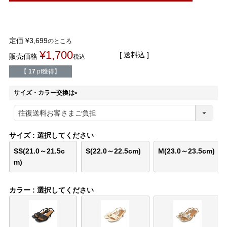
結婚式・お呼ばれ
通勤パンプス
お葬式・葬儀
オフィス履き替え
定価
¥
3,699
のところ
¥
1,700
送料込
販売価格
税込
リクルート・就活
雨の日
【
17
pt獲得】
旅行
プレママ
サイズ・カラー交換は
(
必
カラーから選ぶ
須
)
サイズ
選択してください
SS(21.0～21.5c
S(22.0～22.5cm)
M(23.0～23.5cm)
m)
ブラック
ホワイト
ベージュ
グレー
ブラウン
レッド
カラー
選択してください
ピンク
オレンジ
イエロー
グリーン
ブルー
パープル