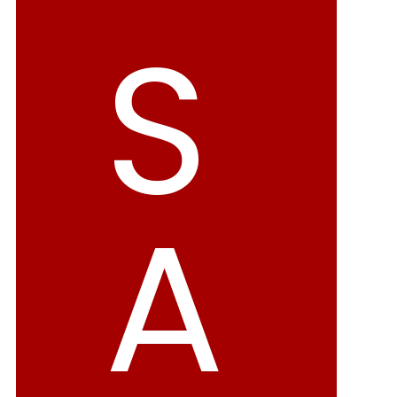
バレエシューズ
ローファー レディース
S
スニーカー・スリッポン
レインシューズ
カジュアルシューズ
モカシン
サンダル
キッズ
A
シューズケア
ウェア
セール会場
ブランドから選ぶ
menue -メヌエ-
mooimooi -モーイモーイ-