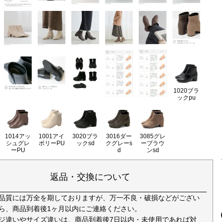
1020ブラ
ックpu
1014アッ
1001アイ
3020ブラ
3016ダー
3085グレ
シュグレ
ボリーPU
ックsd
クグレーs
ーブラウ
ーPU
d
ンsd
返品・交換について
品質には万全を期しておりますが、万一不良・破損などがござい
ら、商品到着後1ヶ月以内にご連絡ください。
ジ違いやサイズ違いは、商品到着後7日以内・未使用であれば対