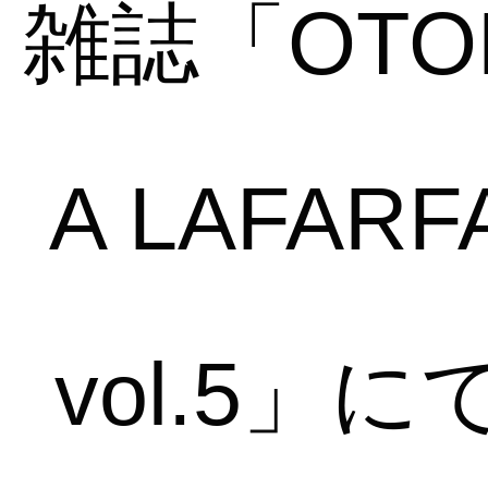
雑誌「OTO
A LAFARF
vol.5」に