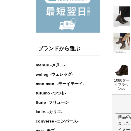
ブランドから選ぶ
menue -メヌエ-
welleg -ウェレッグ-
1086ダー
mooimooi -モーイモーイ-
クブラウ
ンpu
tutumo -つつも-
flune -フリューン-
kalie. -カリエ-
商品の
converse -コンバース-
ました
イメー
moz -モズ-