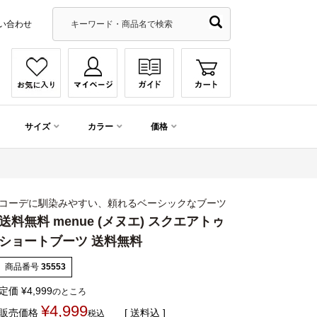
い合わせ
サイズ
カラー
価格
コーデに馴染みやすい、頼れるベーシックなブーツ
送料無料 menue (メヌエ) スクエアトゥ
ショートブーツ 送料無料
商品番号
35553
定価
¥
4,999
のところ
¥
4,999
販売価格
送料込
税込