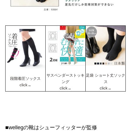
サスペンダーストッキ
足袋 ショート丈ソック
段階着圧ソックス
ング
ス
click→
click→
click→
■wellegの靴はシューフィッターが監修