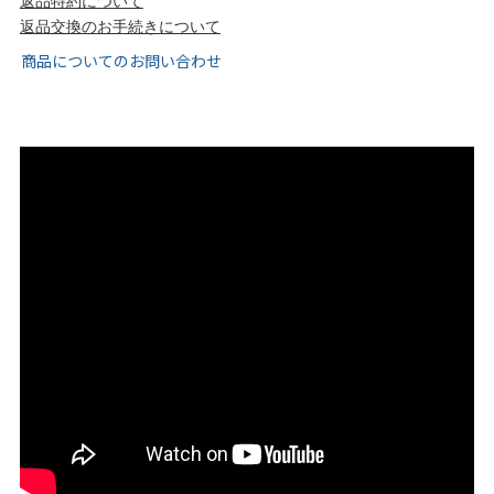
返品特約について
tutumo -つつも-
flune -フリューン-
返品交換のお手続きについて
商品についてのお問い合わせ
kalie. -カリエ-
converse -コンバース-
moz -モズ-
人気シリーズから選ぶ
エアスイートパンプス
幅広4E対応フリーリー
ふわカルシリーズ
極やわシリーズ
整うシリーズ
日本製
シーンから選ぶ