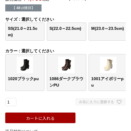
バレエシューズ
ローファー レディース
【
48
pt獲得】
スニーカー・スリッポン
レインシューズ
サイズ
選択してください
SS(21.0～21.5c
S(22.0～22.5cm)
M(23.0～23.5cm)
m)
カジュアルシューズ
モカシン
カラー
選択してください
サンダル
キッズ
シューズケア
ウェア
1020ブラックpu
1086ダークブラウ
1001アイボリーp
セール会場
ンPU
u
ブランドから選ぶ
お気に入りに登録する
menue -メヌエ-
mooimooi -モーイモーイ-
カートに入れる