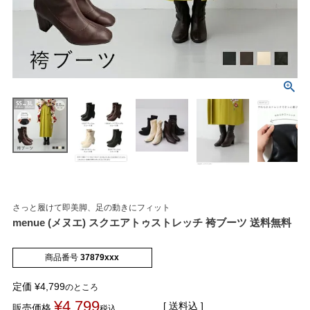
マイページメニュー
マイページ
注文履歴
お気に入り
クーポン
さっと履けて即美脚、足の動きにフィット
menue (メヌエ) スクエアトゥストレッチ 袴ブーツ 送料無料
アイテムカテゴリから選ぶ
商品番号
37879xxx
パンプス
ブーツ
定価
¥
4,799
のところ
¥
4,799
送料込
販売価格
税込