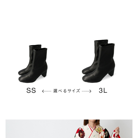
結婚式・お呼ばれ
通勤パンプス
お葬式・葬儀
オフィス履き替え
リクルート・就活
雨の日
旅行
プレママ
カラーから選ぶ
ブラック
ホワイト
ベージュ
グレー
ブラウン
レッド
ピンク
オレンジ
イエロー
グリーン
ブルー
パープル