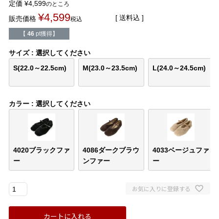
定価
¥
4,599
のところ
バレエシューズ
ローファー レディース
¥
4,599
送料込
販売価格
税込
スニーカー・スリッポン
レインシューズ
【
46
pt獲得】
サイズ
選択してください
カジュアルシューズ
モカシン
S(22.0～22.5cm)
M(23.0～23.5cm)
L(24.0～24.5cm)
サンダル
キッズ
カラー
選択してください
シューズケア
ウェア
セール会場
4020ブラックファ
4086ダークブラウ
4033ベージュファ
ー
ンファー
ー
ブランドから選ぶ
お気に入りに登録する
menue -メヌエ-
mooimooi -モーイモーイ-
カートに入れる