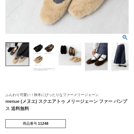
マイページメニュー
マイページ
注文履歴
お気に入り
クーポン
ふんわり可愛い！秋冬にぴったりなファーメリージェーン
menue (メヌエ) スクエアトゥ メリージェーン ファー パンプ
アイテムカテゴリから選ぶ
ス 送料無料
パンプス
ブーツ
商品番号
11248