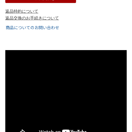
tutumo -つつも-
flune -フリューン-
返品特約について
返品交換のお手続きについて
kalie. -カリエ-
converse -コンバース-
商品についてのお問い合わせ
moz -モズ-
人気シリーズから選ぶ
エアスイートパンプス
幅広4E対応フリーリー
ふわカルシリーズ
極やわシリーズ
整うシリーズ
日本製
シーンから選ぶ