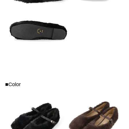
■Color