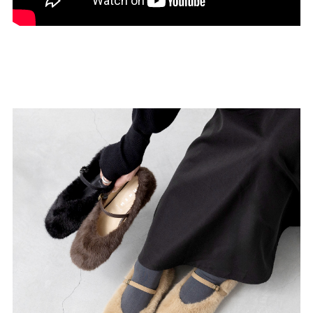
結婚式・お呼ばれ
通勤パンプス
お葬式・葬儀
オフィス履き替え
リクルート・就活
雨の日
旅行
プレママ
カラーから選ぶ
ブラック
ホワイト
ベージュ
グレー
ブラウン
レッド
ピンク
オレンジ
イエロー
グリーン
ブルー
パープル