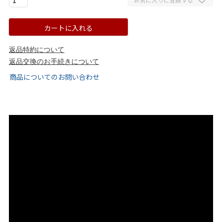
tutumo -つつも-
flune -フリューン-
カートに入れる
kalie. -カリエ-
converse -コンバース-
返品特約について
moz -モズ-
返品交換のお手続きについて
商品についてのお問い合わせ
人気シリーズから選ぶ
エアスイートパンプス
幅広4E対応フリーリー
ふわカルシリーズ
極やわシリーズ
整うシリーズ
日本製
シーンから選ぶ