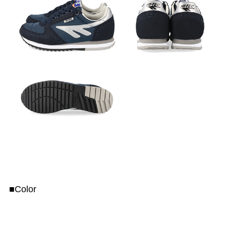
■Color