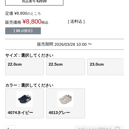
商品番号
62030
バレエシューズ
ローファー レディース
定価
¥
8,800
のところ
スニーカー・スリッポン
レインシューズ
¥
8,800
送料込
販売価格
税込
【
88
pt獲得】
カジュアルシューズ
モカシン
販売期間
〜
2026/03/28 10:00
サンダル
キッズ
サイズ
選択してください
22.0cm
22.5cm
23.0cm
シューズケア
ウェア
セール会場
カラー
選択してください
ブランドから選ぶ
4074ネイビー
4013グレー
menue -メヌエ-
mooimooi -モーイモーイ-
お気に入りに登録する