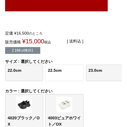
結婚式・お呼ばれ
通勤パンプス
お葬式・葬儀
オフィス履き替え
定価
¥
16,500
のところ
リクルート・就活
雨の日
¥
15,000
送料込
販売価格
税込
旅行
プレママ
【
150
pt獲得】
サイズ
選択してください
カラーから選ぶ
22.0cm
22.5cm
23.0cm
カラー
選択してください
ブラック
ホワイト
ベージュ
グレー
ブラウン
レッド
ピンク
オレンジ
イエロー
グリーン
ブルー
パープル
4020ブラック／O
4003ピュアホワイ
X
ト／OX