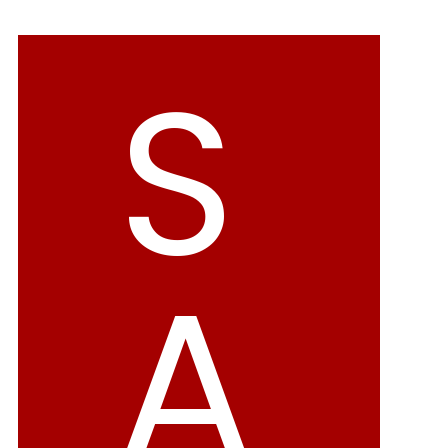
バレエシューズ
ローファー レディース
S
スニーカー・スリッポン
レインシューズ
カジュアルシューズ
モカシン
サンダル
キッズ
シューズケア
ウェア
A
セール会場
ブランドから選ぶ
menue -メヌエ-
mooimooi -モーイモーイ-