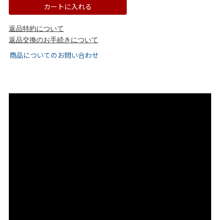
tutumo -つつも-
flune -フリューン-
カートに入れる
返品特約について
kalie. -カリエ-
converse -コンバース-
返品交換のお手続きについて
商品についてのお問い合わせ
moz -モズ-
人気シリーズから選ぶ
エアスイートパンプス
幅広4E対応フリーリー
ふわカルシリーズ
極やわシリーズ
整うシリーズ
日本製
シーンから選ぶ