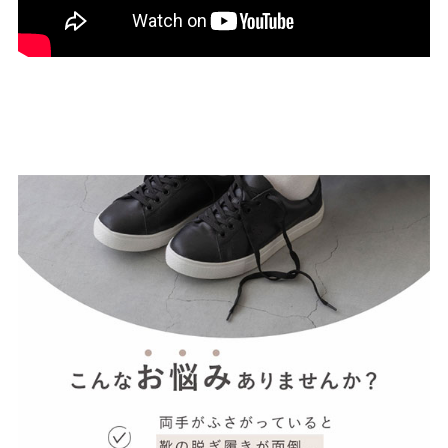
結婚式・お呼ばれ
通勤パンプス
お葬式・葬儀
オフィス履き替え
リクルート・就活
雨の日
旅行
プレママ
カラーから選ぶ
ブラック
ホワイト
ベージュ
グレー
ブラウン
レッド
ピンク
オレンジ
イエロー
グリーン
ブルー
パープル