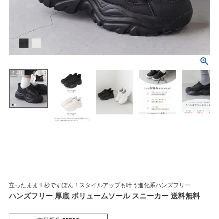
マイページメニュー
マイページ
注文履歴
お気に入り
クーポン
アイテムカテゴリから選ぶ
立ったまま１秒ですぽん！スタイルアップも叶う進化系ハンズフリー
ハンズフリー 厚底 ボリュームソール スニーカー 送料無料
パンプス
ブーツ