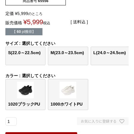
商品番号
65556
バレエシューズ
ローファー レディース
定価
¥
5,999
のところ
スニーカー・スリッポン
レインシューズ
¥
5,999
送料込
販売価格
税込
【
60
pt獲得】
カジュアルシューズ
モカシン
サイズ
選択してください
S(22.0～22.5cm)
M(23.0～23.5cm)
L(24.0～24.5cm)
サンダル
キッズ
シューズケア
ウェア
カラー
選択してください
セール会場
ブランドから選ぶ
1020ブラックPU
1000ホワイトPU
menue -メヌエ-
mooimooi -モーイモーイ-
お気に入りに登録する